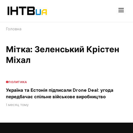
Перейти
до
контенту
Головна
Мітка: Зеленський Крістен
Міхал
ПОЛИТИКА
Україна та Естонія підписали Drone Deal: угода
передбачає спільне військове виробництво
1 месяц тому