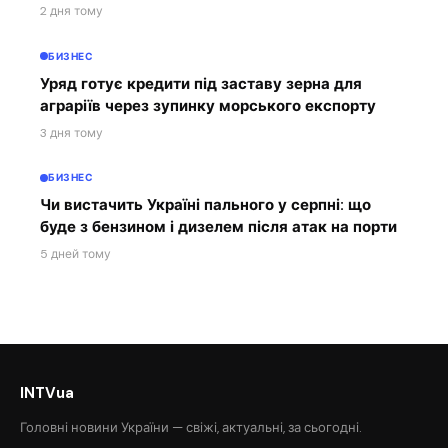
2 дня тому
БИЗНЕС
Уряд готує кредити під заставу зерна для
аграріїв через зупинку морського експорту
3 дня тому
БИЗНЕС
Чи вистачить Україні пального у серпні: що
буде з бензином і дизелем після атак на порти
5 дней тому
INTVua
Головні новини України — свіжі, актуальні, за сьогодні.