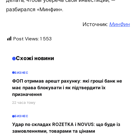
делать, чтобы уберечь свои инвестиции, —
разбирался «Минфин».
Источник:
МинФин
Post Views:
1 553
Схожі новини
БИЗНЕС
ФОП отримав арешт рахунку: які гроші банк не
має права блокувати і як підтвердити їх
призначення
22 часа тому
БИЗНЕС
Удар по складах ROZETKA і NOVUS: що буде із
замовленнями, товарами та цінами