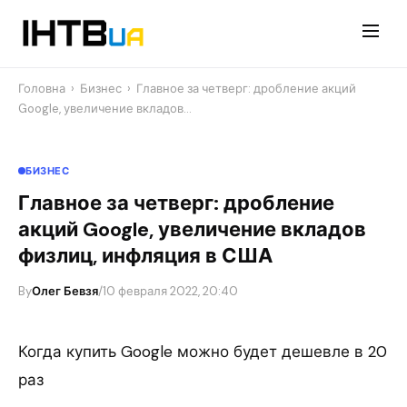
Перейти
до
контенту
Головна
›
Бизнес
›
Главное за четверг: дробление акций
Google, увеличение вкладов…
БИЗНЕС
Главное за четверг: дробление
акций Google, увеличение вкладов
физлиц, инфляция в США
By
Олег Бевзя
/
10 февраля 2022, 20:40
Когда купить Google можно будет дешевле в 20
раз