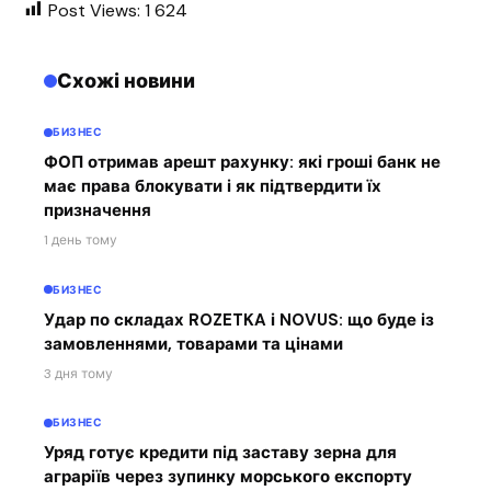
Post Views:
1 624
Схожі новини
БИЗНЕС
ФОП отримав арешт рахунку: які гроші банк не
має права блокувати і як підтвердити їх
призначення
1 день тому
БИЗНЕС
Удар по складах ROZETKA і NOVUS: що буде із
замовленнями, товарами та цінами
3 дня тому
БИЗНЕС
Уряд готує кредити під заставу зерна для
аграріїв через зупинку морського експорту