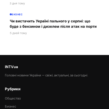
3 дня тому
БИЗНЕС
Чи вистачить Україні пального у серпні: що
буде з бензином і дизелем після атак на порти
5 дней тому
INTVua
Головні новини України — свіжі, актуальні, за сьогодні.
Рубрики
Общество
Бизнес