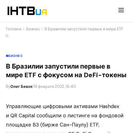
Перейти
до
контенту
Головна
›
Бизнес
›
В Бразилии запустили первые в мире ETF
с…
БИЗНЕС
В Бразилии запустили первые в
мире ETF с фокусом на DeFi-токены
By
Олег Бевзя
/
18 февраля 2022, 16:40
Управляющие цифровыми активами Hashdex
и QR Capital сообщили о листинге на фондовой
площадке B3 (бирже Сан-Паулу) ETF,