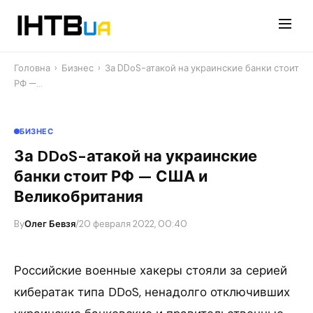
Перейти
до
контенту
Головна
›
Бизнес
›
За DDoS-атакой на украинские банки стоит
РФ —…
БИЗНЕС
За DDoS-атакой на украинские
банки стоит РФ — США и
Великобритания
By
Олег Бевзя
/
20 февраля 2022, 00:40
Российские военные хакеры стояли за серией
кибератак типа DDoS, ненадолго отключивших