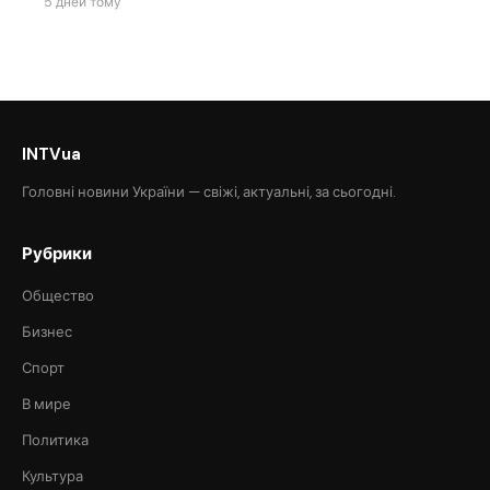
5 дней тому
INTVua
Головні новини України — свіжі, актуальні, за сьогодні.
Рубрики
Общество
Бизнес
Спорт
В мире
Политика
Культура