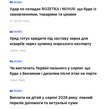
БИЗНЕС
Удар по складах ROZETKA і NOVUS: що буде із
замовленнями, товарами та цінами
13 часов тому
БИЗНЕС
Уряд готує кредити під заставу зерна для
аграріїв через зупинку морського експорту
1 день тому
БИЗНЕС
Чи вистачить Україні пального у серпні: що
буде з бензином і дизелем після атак на порти
3 дня тому
БИЗНЕС
Виплати на дітей у серпні 2026 року: повний
перелік допомоги та актуальні суми