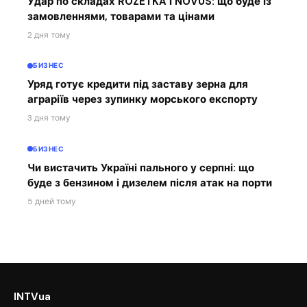
Удар по складах ROZETKA і NOVUS: що буде із
замовленнями, товарами та цінами
2 дня тому
БИЗНЕС
Уряд готує кредити під заставу зерна для
аграріїв через зупинку морського експорту
3 дня тому
БИЗНЕС
Чи вистачить Україні пального у серпні: що
буде з бензином і дизелем після атак на порти
5 дней тому
INTVua