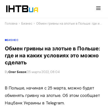
Перейти
до
контенту
Головна
›
Бизнес
›
Обмен гривны на злотые в Польше: где и…
БИЗНЕС
Обмен гривны на злотые в Польше:
где и на каких условиях это можно
сделать
By
Олег Бевзя
/
25 марта 2022, 08:04
В Польше, начиная с 25 марта, можно будет
обменять гривну на злотые. Об этом сообщает
Нацбанк Украины в Telegram.