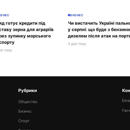
ИЗНЕС
БИЗНЕС
яд готує кредити під
Чи вистачить Україні пальн
ставу зерна для аграріїв
у серпні: що буде з бензино
рез зупинку морського
дизелем після атак на порт
спорту
4 дня тому
ня тому
Рубрики
Кон
Emai
Общество
Fac
Бизнес
Спорт