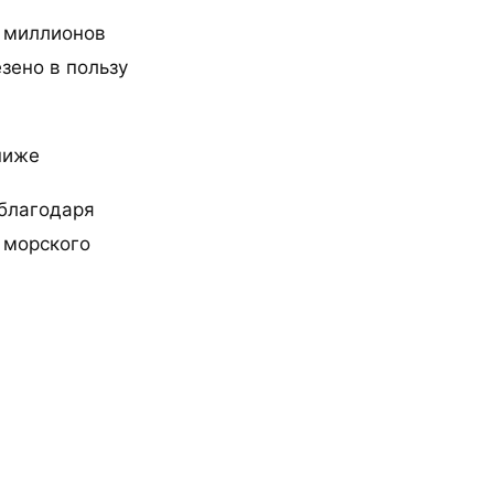
и миллионов
езено в пользу
ниже
 благодаря
 морского