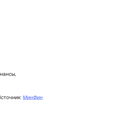
инансы,
сточник:
МинФин