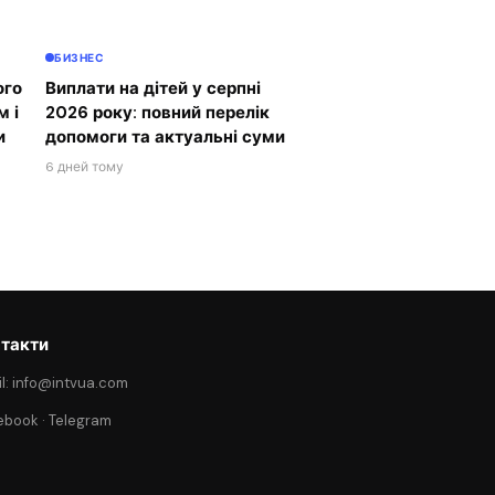
БИЗНЕС
ого
Виплати на дітей у серпні
м і
2026 року: повний перелік
и
допомоги та актуальні суми
6 дней тому
такти
l: info@intvua.com
ebook
·
Telegram