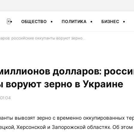
ОБЩЕСТВО
ПОЛИТИКА
БИЗНЕС
×
аров: российские оккупанты воруют зерно…
миллионов долларов: росс
 воруют зерно в Украине
 01:04
панты вывозят зерно с временно оккупированных те
ецкой, Херсонской и Запорожской областях. Об этом