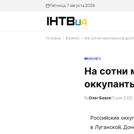
Перейти
Пятница, 7 августа 2026
до
контенту
Головна
›
Бизнес
›
На сотни миллионов долл
БИЗНЕС
На сотни 
оккупанты
By
Олег Бевзя
/
2 мая 2022,
Российские окку
в Луганской, Дон