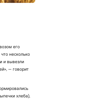
ывозом его
 что несколько
ли и вывезли
ей», — говорит
формировались
ыпечки хлеба),