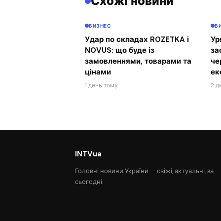
Схожі новини
БИЗНЕС
Б
Удар по складах ROZETKA і
Ур
NOVUS: що буде із
за
замовленнями, товарами та
че
цінами
ек
1 день тому
2 д
INTVua
Головні новини України — свіжі, актуальні, за
сьогодні.