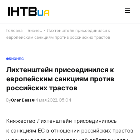
Перейти
до
контенту
Головна
›
Бизнес
›
Лихтенштейн присоединился к
европейским санкциям против российских трастов
БИЗНЕС
Лихтенштейн присоединился к
европейским санкциям против
российских трастов
By
Олег Бевзя
/
4 мая 2022, 05:04
Княжество Лихтенштейн присоединилось
к санкциям ЕС в отношении российских трастов