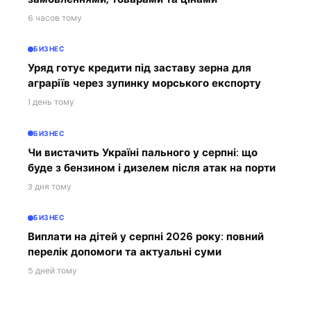
6 часов тому
БИЗНЕС
Уряд готує кредити під заставу зерна для
аграріїв через зупинку морського експорту
1 день тому
БИЗНЕС
Чи вистачить Україні пального у серпні: що
буде з бензином і дизелем після атак на порти
3 дня тому
БИЗНЕС
Виплати на дітей у серпні 2026 року: повний
перелік допомоги та актуальні суми
5 дней тому