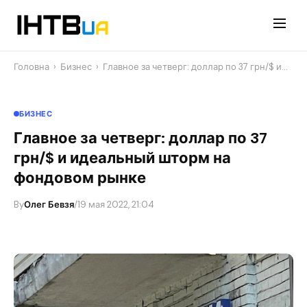
Перейти
до
контенту
Головна
›
Бизнес
›
Главное за четверг: доллар по 37 грн/$ и…
БИЗНЕС
Главное за четверг: доллар по 37
грн/$ и идеальный шторм на
фондовом рынке
By
Олег Бевзя
/
19 мая 2022, 21:04