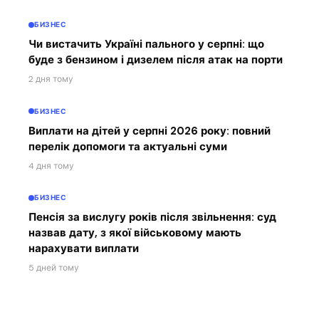
БИЗНЕС
Чи вистачить Україні пального у серпні: що
буде з бензином і дизелем після атак на порти
2 дня тому
БИЗНЕС
Виплати на дітей у серпні 2026 року: повний
перелік допомоги та актуальні суми
4 дня тому
БИЗНЕС
Пенсія за вислугу років після звільнення: суд
назвав дату, з якої військовому мають
нарахувати виплати
5 дней тому