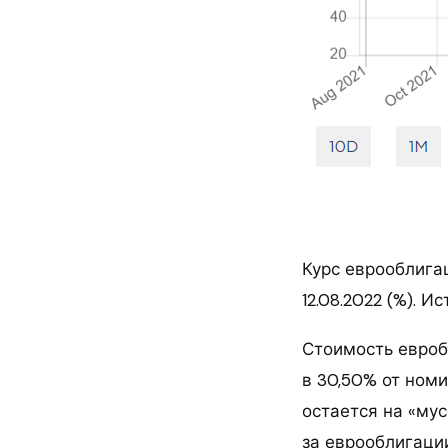
Курс еврооблига
12.08.2022 (%). И
Стоимость евроб
в 30,50% от ном
остается на «му
за еврооблигаци