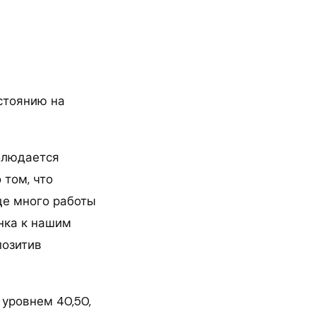
стоянию на
аблюдается
 том, что
ще много работы
нка к нашим
позитив
уровнем 40,50,