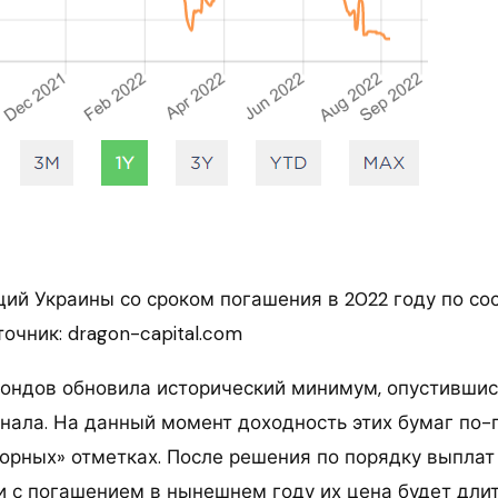
ций Украины со сроком погашения в 2022 году по со
сточник: dragon-capital.com
ондов обновила исторический минимум, опустившис
инала. На данный момент доходность этих бумаг по
сорных» отметках. После решения по порядку выплат
и с погашением в нынешнем году их цена будет дли