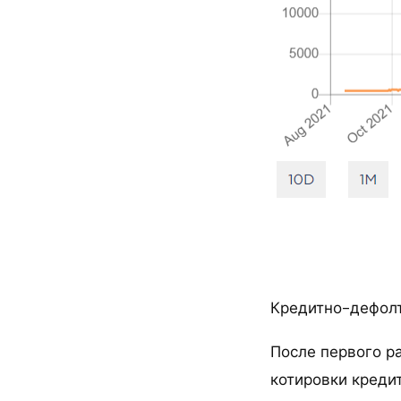
Кредитно-дефолтн
После первого р
котировки креди