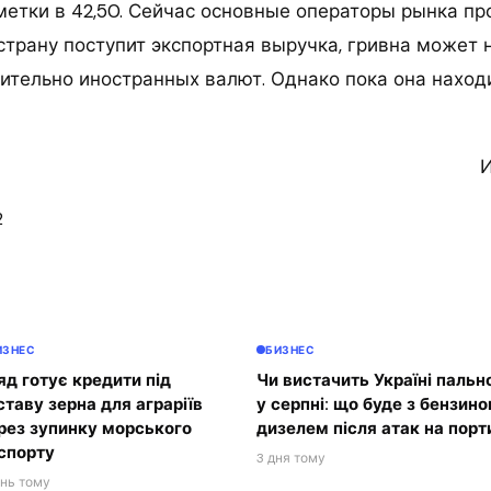
тметки в 42,50. Сейчас основные операторы рынка п
 страну поступит экспортная выручка, гривна может 
сительно иностранных валют. Однако пока она наход
И
2
ИЗНЕС
БИЗНЕС
яд готує кредити під
Чи вистачить Україні пальн
ставу зерна для аграріїв
у серпні: що буде з бензино
рез зупинку морського
дизелем після атак на порт
спорту
3 дня тому
ень тому