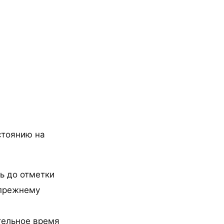
стоянию на
ь до отметки
-прежнему
тельное время