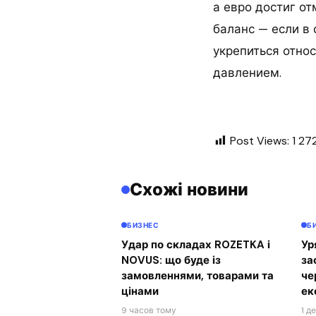
а евро достиг о
баланс — если в
укрепиться отно
давлением.
Post Views:
1 27
Схожі новини
БИЗНЕС
Б
Удар по складах ROZETKA і
Ур
NOVUS: що буде із
за
замовленнями, товарами та
че
цінами
ек
9 часов тому
1 д