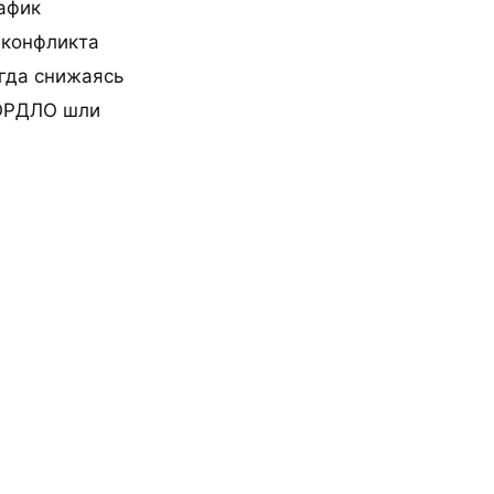
рафик
 конфликта
огда снижаясь
 ОРДЛО шли
ы