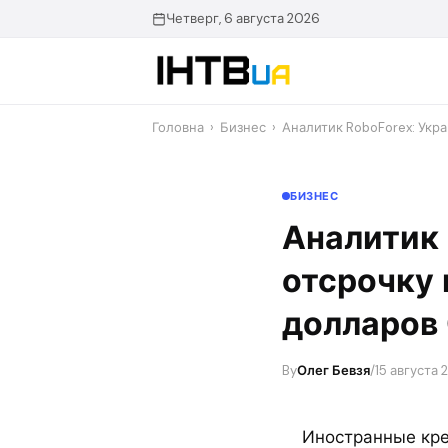
Перейти
Четверг, 6 августа 2026
до
контенту
Головна
›
Бизнес
›
Аналитик RoboForex: Укр
БИЗНЕС
Аналитик 
отсрочку 
долларов
By
Олег Бевзя
/
15 августа 
Иностранные кре