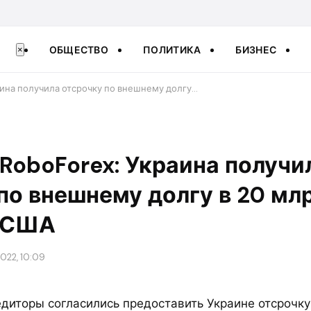
ОБЩЕСТВО
ПОЛИТИКА
БИЗНЕС
×
аина получила отсрочку по внешнему долгу…
RoboForex: Украина получи
по внешнему долгу в 20 мл
 США
2022, 10:09
диторы согласились предоставить Украине отсрочк