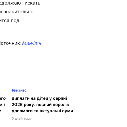
родолжают искать
незначительно
ится под
сточник:
МинФин
БИЗНЕС
ого
Виплати на дітей у серпні
м і
2026 року: повний перелік
и
допомоги та актуальні суми
5 дней тому