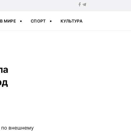
В МИРЕ
СПОРТ
КУЛЬТУРА
ла
рд
у по внешнему