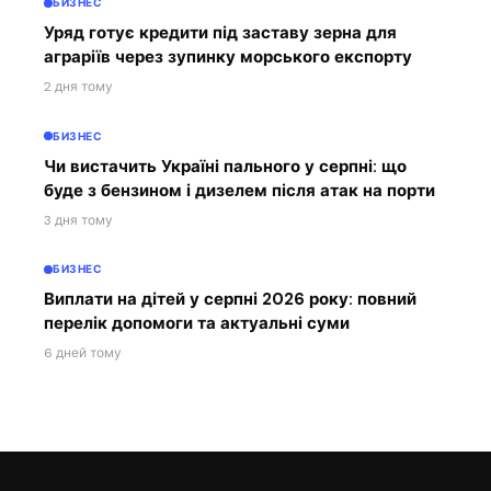
БИЗНЕС
Уряд готує кредити під заставу зерна для
аграріїв через зупинку морського експорту
2 дня тому
БИЗНЕС
Чи вистачить Україні пального у серпні: що
буде з бензином і дизелем після атак на порти
3 дня тому
БИЗНЕС
Виплати на дітей у серпні 2026 року: повний
перелік допомоги та актуальні суми
6 дней тому