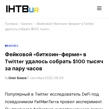
Перейти
до
контенту
Головна
›
Бизнес
›
Фейковой «биткоин-ферме» в Twitter
удалось собрать $100 тысяч…
БИЗНЕС
Фейковой «биткоин-ферме» в
Twitter удалось собрать $100 тысяч
за пару часов
By
Олег Бевзя
/
7 сентября 2022, 08:09
Популярный в Twitter исследователь DeFi под
псевдонимом FatManTerra провел эксперимент.