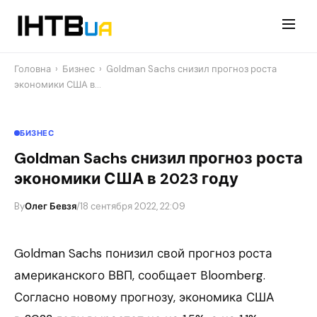
Перейти
до
контенту
Головна
›
Бизнес
›
Goldman Sachs снизил прогноз роста
экономики США в…
БИЗНЕС
Goldman Sachs снизил прогноз роста
экономики США в 2023 году
By
Олег Бевзя
/
18 сентября 2022, 22:09
Goldman Sachs понизил свой прогноз роста
американского ВВП, сообщает Bloomberg.
Согласно новому прогнозу, экономика США