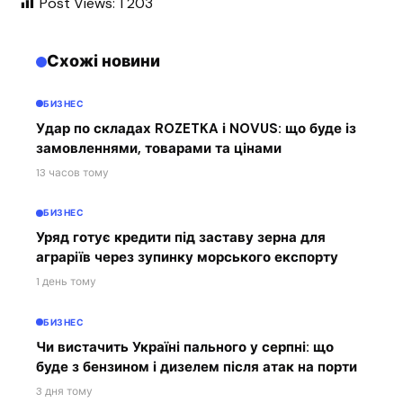
Post Views:
1 203
Схожі новини
БИЗНЕС
Удар по складах ROZETKA і NOVUS: що буде із
замовленнями, товарами та цінами
13 часов тому
БИЗНЕС
Уряд готує кредити під заставу зерна для
аграріїв через зупинку морського експорту
1 день тому
БИЗНЕС
Чи вистачить Україні пального у серпні: що
буде з бензином і дизелем після атак на порти
3 дня тому