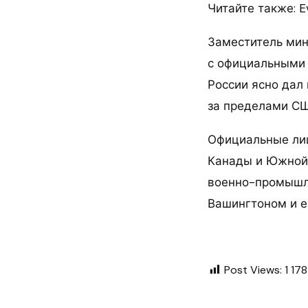
Читайте также: E
Заместитель мин
с официальными 
России ясно дал 
за пределами СШ
Официальные лиц
Канады и Южной 
военно-промышле
Вашингтоном и е
Post Views:
1 178