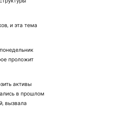
аструктуры
ов, и эта тема
 понедельник
рое проложит
озить активы
чались в прошлом
й, вызвала