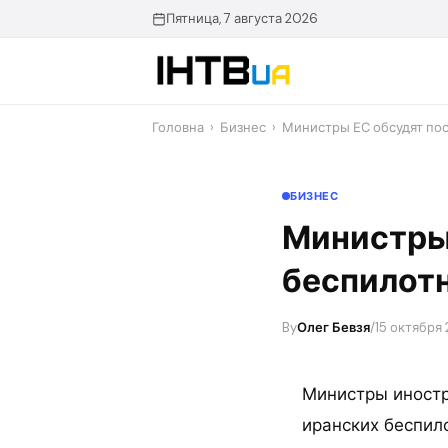
Перейти
Пятница, 7 августа 2026
до
контенту
Головна
›
Бизнес
›
Министры ЕС обсудят пос
БИЗНЕС
Министры
беспилотн
By
Олег Бевзя
/
15 октября 
Министры иностр
иранских беспил