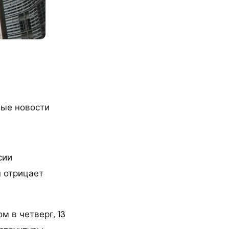
ые новости
сии
н отрицает
м в четверг, 13