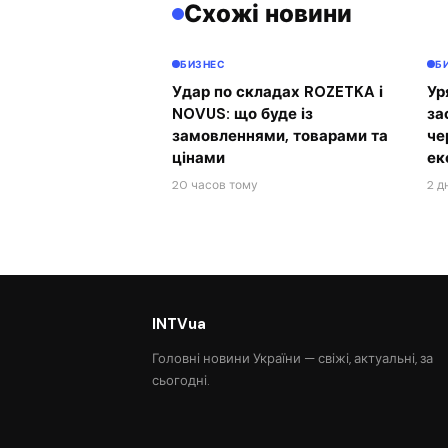
Схожі новини
БИЗНЕС
Б
Удар по складах ROZETKA і
Ур
NOVUS: що буде із
за
замовленнями, товарами та
че
цінами
ек
20 часов тому
2 д
INTVua
Головні новини України — свіжі, актуальні, за
сьогодні.