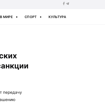
В МИРЕ
СПОРТ
КУЛЬТУРА
ских
санкции
т передачу
глашению