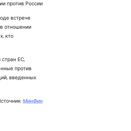
ции против России
роде встрече
 в отношении
х, кто
 стран ЕС,
анные против
ций, введенных
сточник:
МинФин