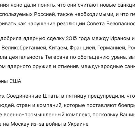
ния ясно дали понять, что они считают новые санкц
используемых Россией, также необходимыми, и что 
ривать как нарушение резолюции Совета Безопаснос
одобрила ядерную сделку 2015 года между Ираном 
 Великобританией, Китаем, Францией, Германией, Ро
ила деятельность Тегерана по обогащению урана, за
ом ядерного оружия и отменив международные санк
роны США
rs, Соединенные Штаты в пятницу предупредили, что
людей, стран и компаний, которые поставляют боепр
 военно-промышленный комплекс, поскольку Вашин
 на Москву из-за войны в Украине.