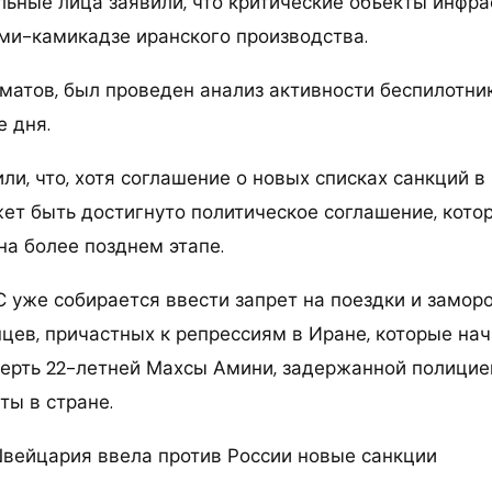
льные лица заявили, что критические объекты инфр
и-камикадзе иранского производства.
матов, был проведен анализ активности беспилотник
е дня.
и, что, хотя соглашение о новых списках санкций в
ет быть достигнуто политическое соглашение, кото
на более позднем этапе.
С уже собирается ввести запрет на поездки и замор
нцев, причастных к репрессиям в Иране, которые на
мерть 22-летней Махсы Амини, задержанной полицие
ты в стране.
Швейцария ввела против России новые санкции