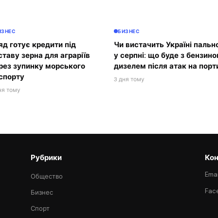
ИЗНЕС
БИЗНЕС
яд готує кредити під
Чи вистачить Україні пальн
ставу зерна для аграріїв
у серпні: що буде з бензино
рез зупинку морського
дизелем після атак на порт
спорту
3 дня тому
ня тому
Рубрики
Кон
Emai
Общество
Fac
Бизнес
Спорт