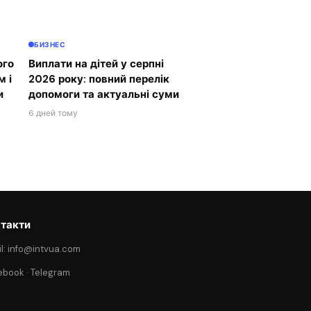
БИЗНЕС
ого
Виплати на дітей у серпні
м і
2026 року: повний перелік
и
допомоги та актуальні суми
6 дней тому
такти
l: info@intvua.com
ebook
·
Telegram