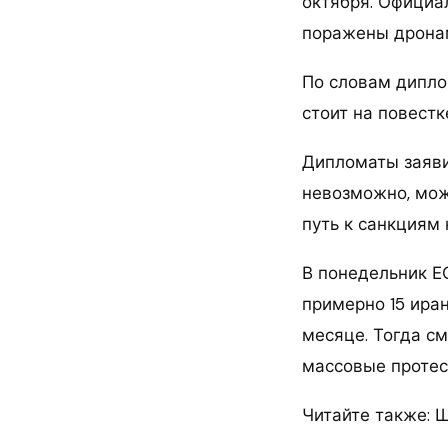
октября. Официа
поражены дронам
По словам дипло
стоит на повестк
Дипломаты заявил
невозможно, мож
путь к санкциям 
В понедельник Е
примерно 15 ира
месяце. Тогда с
массовые протес
Читайте также: 