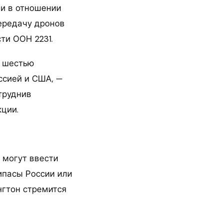
ии в отношении
передачу дронов
ти ООН 2231.
и шестью
ссией и США, —
труднив
ции.
 могут ввести
ипасы России или
гтон стремится