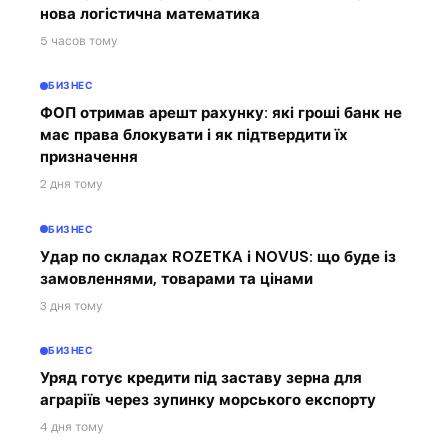
нова логістична математика
5 часов тому
БИЗНЕС
ФОП отримав арешт рахунку: які гроші банк не
має права блокувати і як підтвердити їх
призначення
2 дня тому
БИЗНЕС
Удар по складах ROZETKA і NOVUS: що буде із
замовленнями, товарами та цінами
3 дня тому
БИЗНЕС
Уряд готує кредити під заставу зерна для
аграріїв через зупинку морського експорту
4 дня тому