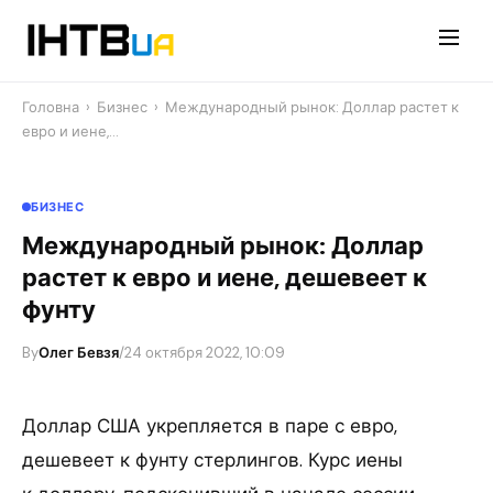
Перейти
до
контенту
Головна
›
Бизнес
›
Международный рынок: Доллар растет к
евро и иене,…
БИЗНЕС
Международный рынок: Доллар
растет к евро и иене, дешевеет к
фунту
By
Олег Бевзя
/
24 октября 2022, 10:09
Доллар США укрепляется в паре с евро,
дешевеет к фунту стерлингов. Курс иены