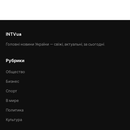
INTVua
Головні новини України — свіжі, актуальні, за сьогодні.
Рубрики
Общество
Бизнес
Спорт
В мире
Политика
Культура