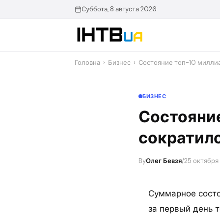
Перейти
Суббота, 8 августа 2026
до
контенту
Головна
›
Бизнес
›
Состояние топ-10 миллиа
БИЗНЕС
Состояни
сократило
By
Олег Бевзя
/
25 октября
Суммарное состо
за первый день 