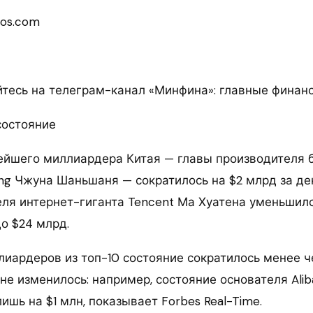
tos.com
есь на телеграм-канал «Минфина»: главные финан
состояние
ейшего миллиардера Китая — главы производителя 
ng Чжуна Шаньшаня — сократилось на $2 млрд за ден
еля интернет-гиганта Tencent Ма Хуатена уменьшилс
до $24 млрд.
лиардеров из топ-10 состояние сократилось менее ч
не изменилось: например, состояние основателя Ali
ишь на $1 млн, показывает Forbes Real-Time.