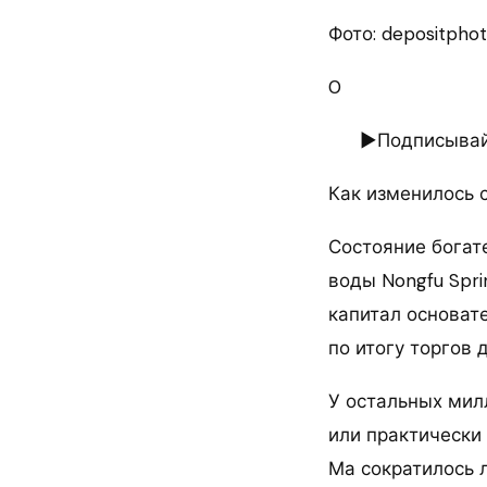
Фото: depositpho
0
►Подписывайт
Как изменилось 
Состояние богат
воды Nongfu Spri
капитал основат
по итогу торгов 
У остальных мил
или практически 
Ма сократилось л