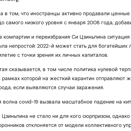
а в том, что иностранцы активно продавали ценные 
о самого низкого уровня с января 2008 года, добав
а компартии и переизбрания Си Цзиньпина ситуация
ла непростой: 2022-й может стать для богатейших 
летие с точки зрения их личных капиталов.
тая сказывается, в том числе политика нулевой тер
 в рамках которой на жесткий карантин отправляют 
рода, если выявляются случаи заражения.
я волна covid-19 вызвала масштабное падение на ки
 Цзиньпина не стало ни для кого сюрпризом, однак
оронников отклоняется от модели коллективного уп