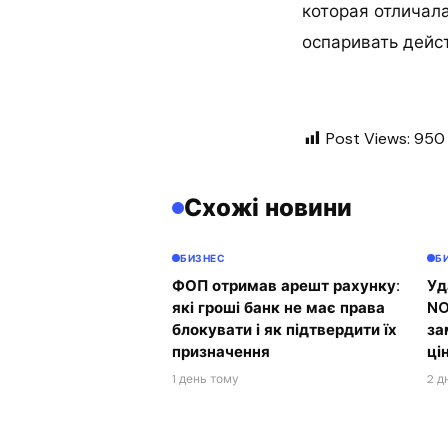
которая отличала
оспаривать дейс
Post Views:
950
Схожі новини
БИЗНЕС
Б
ФОП отримав арешт рахунку:
Уд
які гроші банк не має права
NO
блокувати і як підтвердити їх
за
призначення
ці
1 день тому
2 д