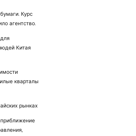
бумаги. Курс
ило агентство.
 для
людей Китая
пимости
жилые кварталы
тайских рынках
о приближение
равления,