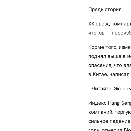
Предыстория
XX съезд компарт
итогов — переиз
Кроме того, изм
поднял выше в и
опасения, что в
в Китае, написал
Читайте: Эконо
Индекс Hang Seng
компаний, торгую
сильное падение
году, отметил Bl