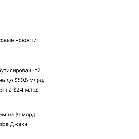
совые новости
бутилированной
ь до $59,8 млрд,
я на $2,4 млрд
ем на $1 млрд
baba Джека