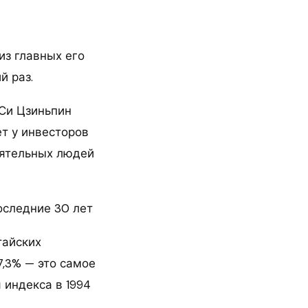
из главных его
й раз.
 Си Цзиньпин
т у инвесторов
оятельных людей
оследние 30 лет
тайских
7,3% — это самое
 индекса в 1994