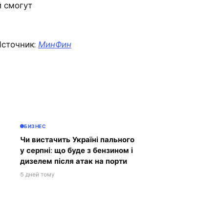
й смогут
сточник:
МинФин
БИЗНЕС
Чи вистачить Україні пального
у серпні: що буде з бензином і
дизелем після атак на порти
5 дней тому