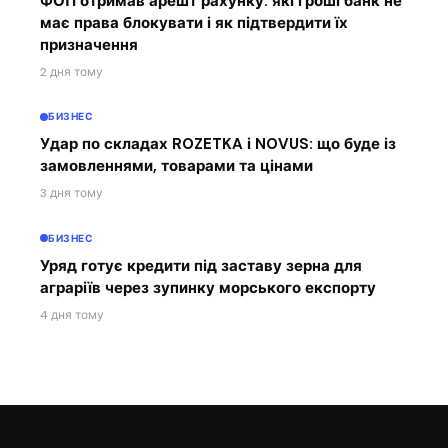
ФОП отримав арешт рахунку: які гроші банк не
має права блокувати і як підтвердити їх
призначення
2 дня тому
БИЗНЕС
Удар по складах ROZETKA і NOVUS: що буде із
замовленнями, товарами та цінами
3 дня тому
БИЗНЕС
Уряд готує кредити під заставу зерна для
аграріїв через зупинку морського експорту
4 дня тому