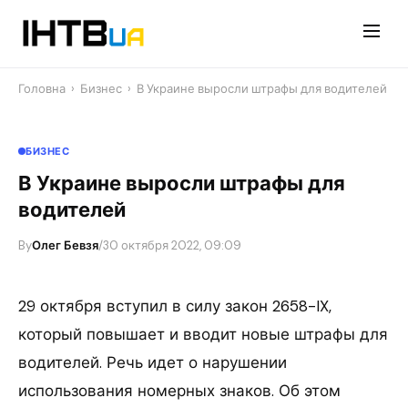
Перейти
до
контенту
Головна
›
Бизнес
›
В Украине выросли штрафы для водителей
БИЗНЕС
В Украине выросли штрафы для
водителей
By
Олег Бевзя
/
30 октября 2022, 09:09
29 октября вступил в силу закон 2658-IX,
который повышает и вводит новые штрафы для
водителей. Речь идет о нарушении
использования номерных знаков. Об этом