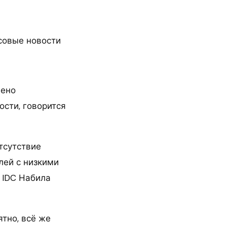
совые новости
лено
сти, говорится
тсутствие
лей с низкими
 IDC Набила
тно, всё же