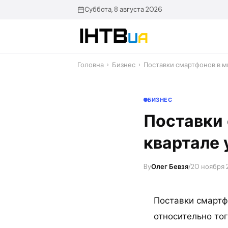
Перейти
Суббота, 8 августа 2026
до
контенту
Головна
›
Бизнес
›
Поставки смартфонов в м
БИЗНЕС
Поставки 
квартале 
By
Олег Бевзя
/
20 ноября 2
Поставки смартф
относительно тог