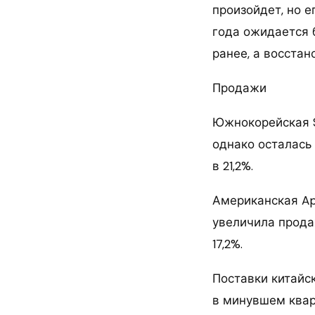
произойдет, но е
года ожидается 
ранее, а восста
Продажи
Южнокорейская S
однако осталась
в 21,2%.
Американская App
увеличила продаж
17,2%.
Поставки китайски
в минувшем кварт