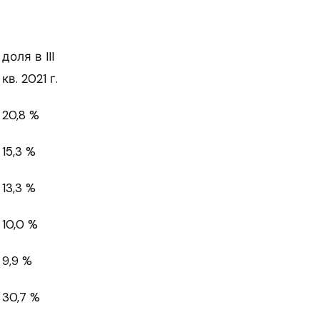
доля в III
кв. 2021 г.
20,8 %
15,3 %
13,3 %
10,0 %
9,9 %
30,7 %