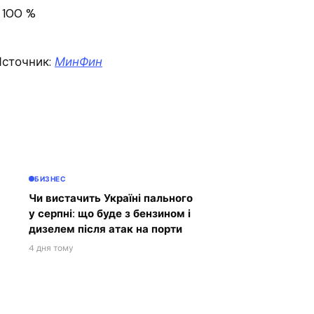
100 %
сточник:
МинФин
БИЗНЕС
Чи вистачить Україні пального
у серпні: що буде з бензином і
дизелем після атак на порти
4 дня тому