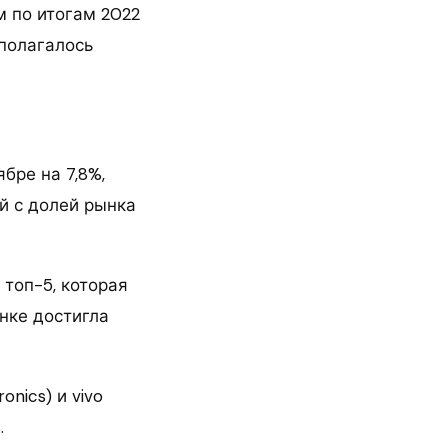
м по итогам 2022
полагалось
бре на 7,8%,
й с долей рынка
 топ-5, которая
ынке достигла
onics) и vivo
.