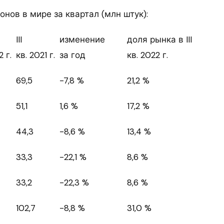
нов в мире за квартал (млн штук):
III
изменение
доля рынка в III
2 г.
кв. 2021 г.
за год
кв. 2022 г.
69,5
-7,8 %
21,2 %
51,1
1,6 %
17,2 %
44,3
-8,6 %
13,4 %
33,3
-22,1 %
8,6 %
33,2
-22,3 %
8,6 %
102,7
-8,8 %
31,0 %