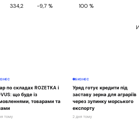
334,2
-9,7 %
100 %
И
ИЗНЕС
БИЗНЕС
ар по складах ROZETKA і
Уряд готує кредити під
VUS: що буде із
заставу зерна для аграріїв
мовленнями, товарами та
через зупинку морського
нами
експорту
ня тому
2 дня тому