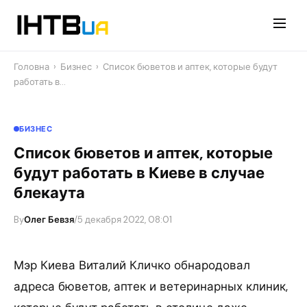
Перейти
до
контенту
Головна
›
Бизнес
›
Список бюветов и аптек, которые будут
работать в…
БИЗНЕС
Список бюветов и аптек, которые
будут работать в Киеве в случае
блекаута
By
Олег Бевзя
/
5 декабря 2022, 08:01
Мэр Киева Виталий Кличко обнародовал
адреса бюветов, аптек и ветеринарных клиник,