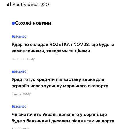
Post Views:
1 230
Схожі новини
БИЗНЕС
Удар по складах ROZETKA і NOVUS: що буде із
замовленнями, товарами та цінами
13 часов тому
БИЗНЕС
Уряд готує кредити під заставу зерна для
аграріїв через зупинку морського експорту
1 день тому
БИЗНЕС
Чи вистачить Україні пального у серпні: що
буде з бензином і дизелем після атак на порти
3 дня тому