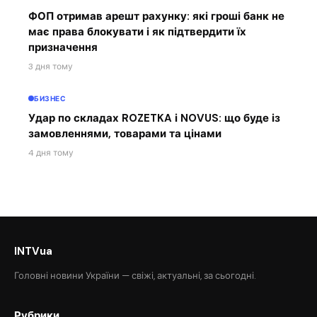
ФОП отримав арешт рахунку: які гроші банк не
має права блокувати і як підтвердити їх
призначення
3 дня тому
БИЗНЕС
Удар по складах ROZETKA і NOVUS: що буде із
замовленнями, товарами та цінами
4 дня тому
INTVua
Головні новини України — свіжі, актуальні, за сьогодні.
Рубрики