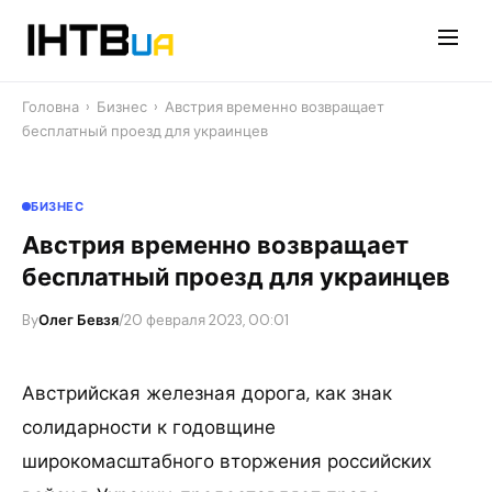
Перейти
до
контенту
Головна
›
Бизнес
›
Австрия временно возвращает
бесплатный проезд для украинцев
БИЗНЕС
Австрия временно возвращает
бесплатный проезд для украинцев
By
Олег Бевзя
/
20 февраля 2023, 00:01
Австрийская железная дорога, как знак
солидарности к годовщине
широкомасштабного вторжения российских