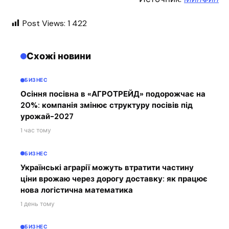
Post Views:
1 422
Схожі новини
БИЗНЕС
Осіння посівна в «АГРОТРЕЙД» подорожчає на
20%: компанія змінює структуру посівів під
урожай-2027
1 час тому
БИЗНЕС
Українські аграрії можуть втратити частину
ціни врожаю через дорогу доставку: як працює
нова логістична математика
1 день тому
БИЗНЕС