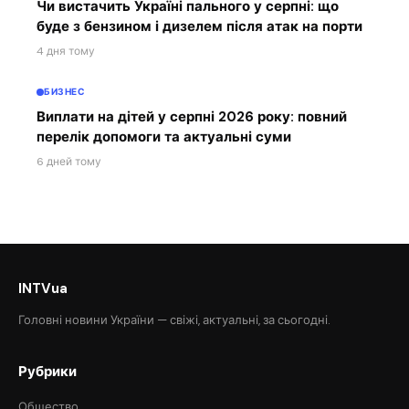
Чи вистачить Україні пального у серпні: що
буде з бензином і дизелем після атак на порти
4 дня тому
БИЗНЕС
Виплати на дітей у серпні 2026 року: повний
перелік допомоги та актуальні суми
6 дней тому
INTVua
Головні новини України — свіжі, актуальні, за сьогодні.
Рубрики
Общество