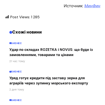
Источник:
МинФин
Post Views:
1 285
Схожі новини
БИЗНЕС
Удар по складах ROZETKA і NOVUS: що буде із
замовленнями, товарами та цінами
21 час тому
БИЗНЕС
Уряд готує кредити під заставу зерна для
аграріїв через зупинку морського експорту
2 дня тому
БИЗНЕС