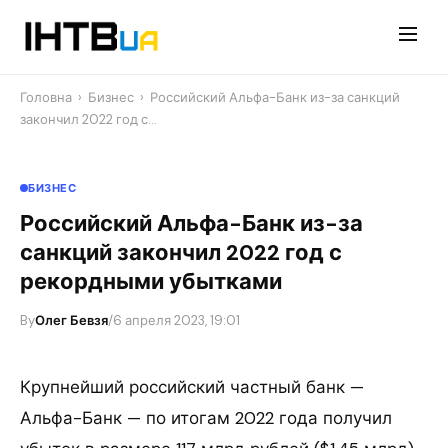
Перейти
до
контенту
Головна
›
Бизнес
›
Российский Альфа-Банк из-за санкций
закончил 2022 год с…
БИЗНЕС
Российский Альфа-Банк из-за
санкций закончил 2022 год с
рекордными убытками
By
Олег Бевзя
/
6 апреля 2023, 19:01
Крупнейший российский частный банк —
Альфа-Банк — по итогам 2022 года получил