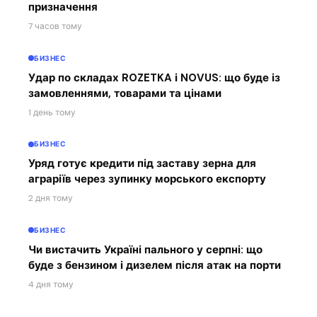
призначення
7 часов тому
БИЗНЕС
Удар по складах ROZETKA і NOVUS: що буде із
замовленнями, товарами та цінами
1 день тому
БИЗНЕС
Уряд готує кредити під заставу зерна для
аграріїв через зупинку морського експорту
2 дня тому
БИЗНЕС
Чи вистачить Україні пального у серпні: що
буде з бензином і дизелем після атак на порти
4 дня тому