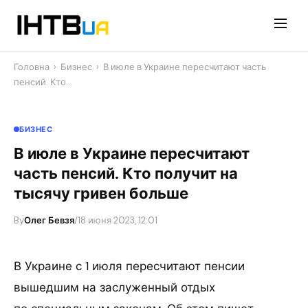
Перейти
до
контенту
Головна
›
Бизнес
›
В июле в Украине пересчитают часть
пенсий. Кто…
БИЗНЕС
В июле в Украине пересчитают
часть пенсий. Кто получит на
тысячу гривен больше
By
Олег Бевзя
/
18 июня 2023, 12:01
В Украине с 1 июля пересчитают пенсии
вышедшим на заслуженный отдых