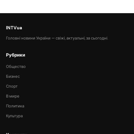
INTVua
Головні новини України — свіжі, актуальні, за сьогодні.
Рубрики
Общество
Бизнес
Спорт
В мире
Политика
Культура