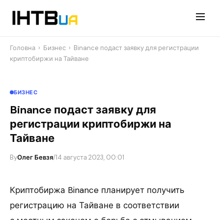
Перейти
до
контенту
Головна
›
Бизнес
›
Binance подаст заявку для регистрации
криптобиржи на Тайване
БИЗНЕС
Binance подаст заявку для
регистрации криптобиржи на
Тайване
By
Олег Бевзя
/
14 августа 2023, 00:01
Криптобиржа Binance планирует получить
регистрацию на Тайване в соответствии