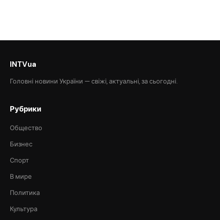
INTVua
Головні новини України — свіжі, актуальні, за сьогодні.
Рубрики
Общество
Бизнес
Спорт
В мире
Политика
Культура