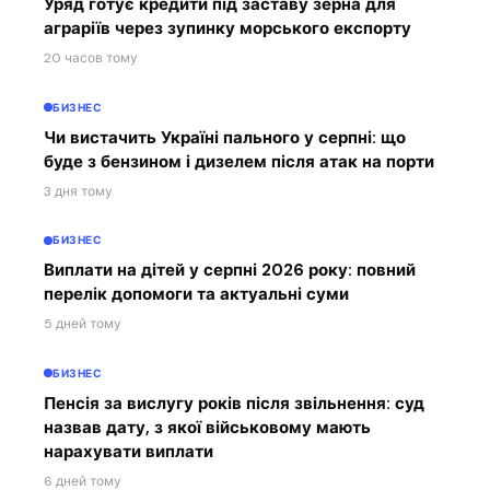
Уряд готує кредити під заставу зерна для
аграріїв через зупинку морського експорту
20 часов тому
БИЗНЕС
Чи вистачить Україні пального у серпні: що
буде з бензином і дизелем після атак на порти
3 дня тому
БИЗНЕС
Виплати на дітей у серпні 2026 року: повний
перелік допомоги та актуальні суми
5 дней тому
БИЗНЕС
Пенсія за вислугу років після звільнення: суд
назвав дату, з якої військовому мають
нарахувати виплати
6 дней тому