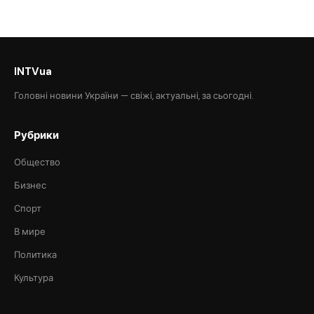
INTVua
Головні новини України — свіжі, актуальні, за сьогодні.
Рубрики
Общество
Бизнес
Спорт
В мире
Политика
Культура