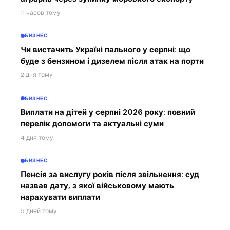
11 часов тому
БИЗНЕС
Чи вистачить Україні пального у серпні: що
буде з бензином і дизелем після атак на порти
2 дня тому
БИЗНЕС
Виплати на дітей у серпні 2026 року: повний
перелік допомоги та актуальні суми
4 дня тому
БИЗНЕС
Пенсія за вислугу років після звільнення: суд
назвав дату, з якої військовому мають
нарахувати виплати
5 дней тому