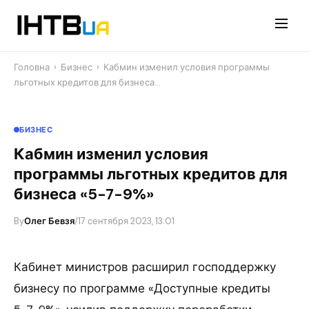
Перейти
до
контенту
Головна
›
Бизнес
›
Кабмин изменил условия программы
льготных кредитов для бизнеса…
БИЗНЕС
Кабмин изменил условия
программы льготных кредитов для
бизнеса «5-7-9%»
By
Олег Бевзя
/
17 сентября 2023, 13:01
Кабинет министров расширил господдержку
бизнесу по программе «Доступные кредиты