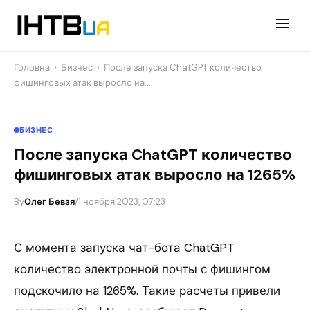
Перейти
до
контенту
Головна
›
Бизнес
›
После запуска ChatGPT количество
фишинговых атак выросло на…
БИЗНЕС
После запуска ChatGPT количество
фишинговых атак выросло на 1265%
By
Олег Бевзя
/
1 ноября 2023, 07:23
С момента запуска чат-бота ChatGPT
количество электронной почты с фишингом
подскочило на 1265%. Такие расчеты привели