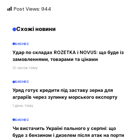
Post Views:
944
Схожі новини
БИЗНЕС
Удар по складах ROZETKA і NOVUS: що буде із
замовленнями, товарами та цінами
12 часов тому
БИЗНЕС
Уряд готує кредити під заставу зерна для
аграріїв через зупинку морського експорту
1 день тому
БИЗНЕС
Чи вистачить Україні пального у серпні: що
буде з бензином і дизелем після атак на порти