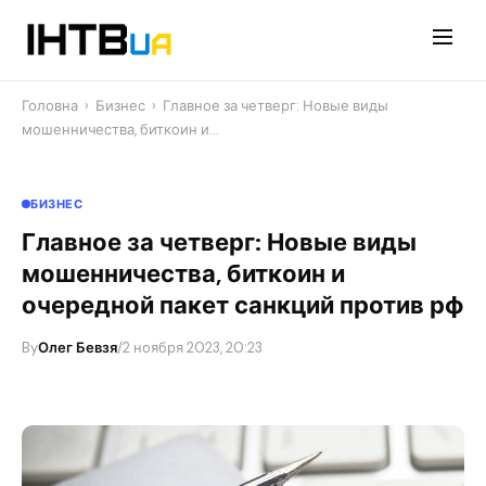
Перейти
до
контенту
Головна
›
Бизнес
›
Главное за четверг: Новые виды
мошенничества, биткоин и…
БИЗНЕС
Главное за четверг: Новые виды
мошенничества, биткоин и
очередной пакет санкций против рф
By
Олег Бевзя
/
2 ноября 2023, 20:23