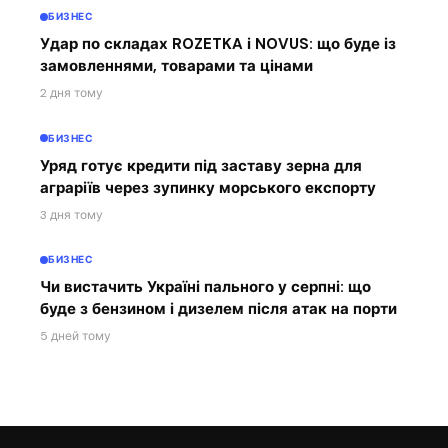
БИЗНЕС
Удар по складах ROZETKA і NOVUS: що буде із
замовленнями, товарами та цінами
2 дня тому
БИЗНЕС
Уряд готує кредити під заставу зерна для
аграріїв через зупинку морського експорту
3 дня тому
БИЗНЕС
Чи вистачить Україні пального у серпні: що
буде з бензином і дизелем після атак на порти
5 дней тому