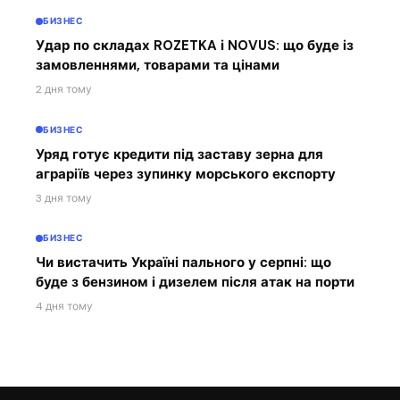
БИЗНЕС
Удар по складах ROZETKA і NOVUS: що буде із
замовленнями, товарами та цінами
2 дня тому
БИЗНЕС
Уряд готує кредити під заставу зерна для
аграріїв через зупинку морського експорту
3 дня тому
БИЗНЕС
Чи вистачить Україні пального у серпні: що
буде з бензином і дизелем після атак на порти
4 дня тому