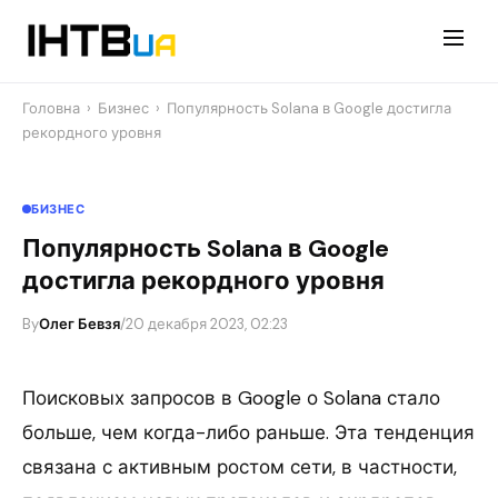
Перейти
до
контенту
Головна
›
Бизнес
›
Популярность Solana в Google достигла
рекордного уровня
БИЗНЕС
Популярность Solana в Google
достигла рекордного уровня
By
Олег Бевзя
/
20 декабря 2023, 02:23
Поисковых запросов в Google о Solana стало
больше, чем когда-либо раньше. Эта тенденция
связана с активным ростом сети, в частности,