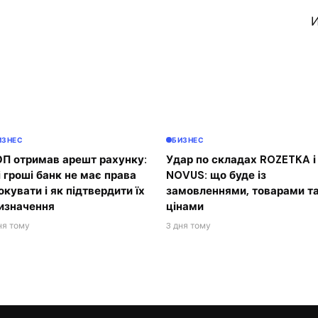
И
ИЗНЕС
БИЗНЕС
П отримав арешт рахунку:
Удар по складах ROZETKA і
і гроші банк не має права
NOVUS: що буде із
окувати і як підтвердити їх
замовленнями, товарами т
изначення
цінами
ня тому
3 дня тому