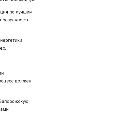
ация по лучшим
 прозрачность
энергетики
ер.
ен
Процесс должен
 Запорожскую,
ами.