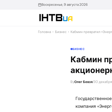
Перейти
Воскресенье, 9 августа 2026
до
контенту
Головна
›
Бизнес
›
Кабмин превратил «Энер
БИЗНЕС
Кабмин пр
акционер
By
Олег Бевзя
/
30 декабря 
Государственное
компания «Энерг