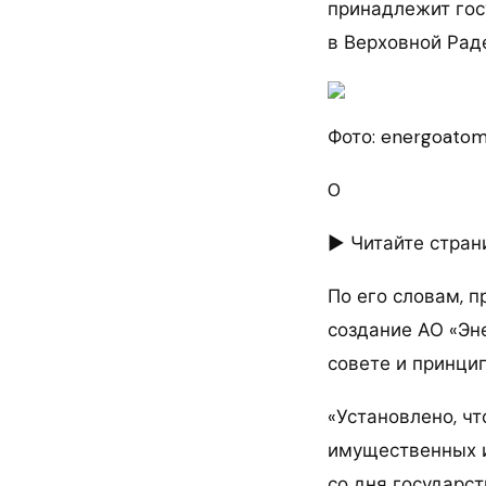
принадлежит гос
в Верховной Рад
Фото: energoatom
0
► Читайте стран
По его словам, 
создание АО «Эн
совете и принци
«Установлено, ч
имущественных и
со дня государс