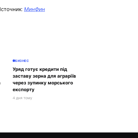
сточник:
МинФин
БИЗНЕС
Уряд готує кредити під
заставу зерна для аграріїв
а
через зупинку морського
експорту
4 дня тому