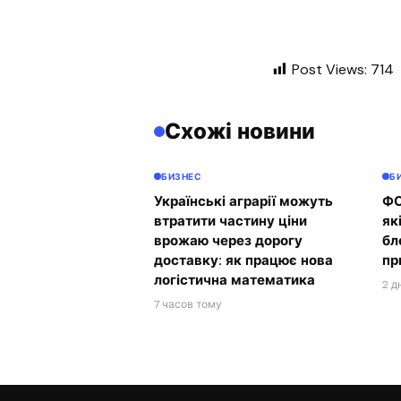
Post Views:
714
Схожі новини
БИЗНЕС
Б
Українські аграрії можуть
ФО
втратити частину ціни
як
врожаю через дорогу
бл
доставку: як працює нова
пр
логістична математика
2 д
7 часов тому