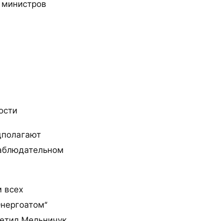
 министров
ости
дполагают
наблюдательном
 всех
Энергоатом“
етил Мельничук.