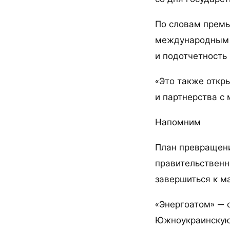
По словам премь
международным с
и подотчетность
«Это также откр
и партнерства с
Напомним
План превращени
правительственн
завершиться к ма
«Энергоатом» — 
Южноукраинскую,