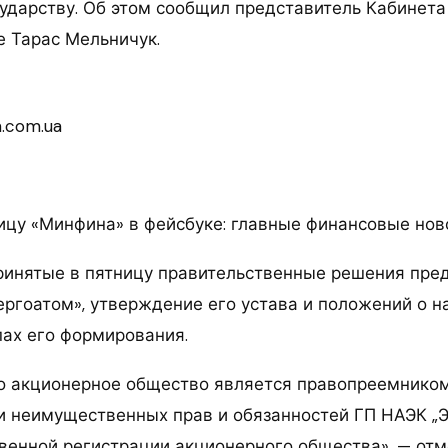
ударству. Об этом сообщил представитель Кабинета
е Тарас Мельничук.
.com.ua
ицу «Минфина» в фейсбуке: главные финансовые нов
принятые в пятницу правительственные решения пре
ергоатом», утверждение его устава и положений о 
пах его формирования.
то акционерное общество является правопреемником
 неимущественных прав и обязанностей ГП НАЭК „
твенной регистрации акционерного общества», — отм