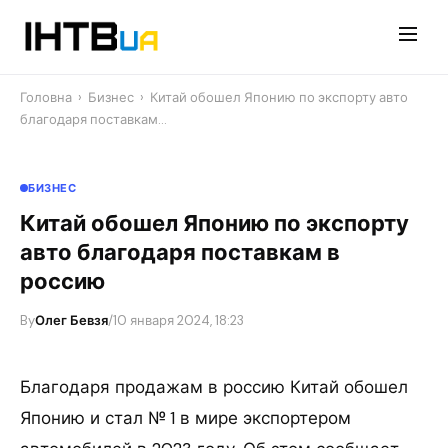
Перейти
до
контенту
Головна
›
Бизнес
›
Китай обошел Японию по экспорту авто
благодаря поставкам…
БИЗНЕС
Китай обошел Японию по экспорту
авто благодаря поставкам в
россию
By
Олег Бевзя
/
10 января 2024, 18:23
Благодаря продажам в россию Китай обошел
Японию и стал № 1 в мире экспортером