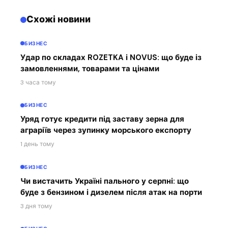
Схожі новини
БИЗНЕС
Удар по складах ROZETKA і NOVUS: що буде із
замовленнями, товарами та цінами
3 часа тому
БИЗНЕС
Уряд готує кредити під заставу зерна для
аграріїв через зупинку морського експорту
1 день тому
БИЗНЕС
Чи вистачить Україні пального у серпні: що
буде з бензином і дизелем після атак на порти
3 дня тому