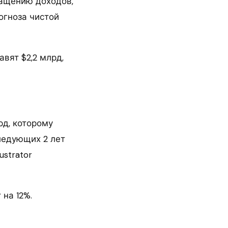
ращению доходов,
огноза чистой
вят $2,2 млрд,
рд, которому
ледующих 2 лет
ustrator
на 12%.