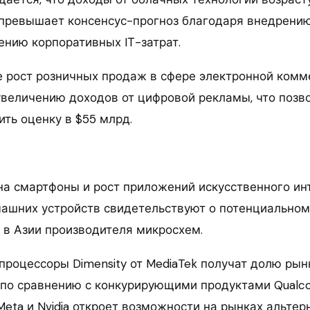
 превышает консенсус-прогноз благодаря внедрени
ению корпоративных IТ-затрат.
 рост розничных продаж в сфере электронной ком
увеличению доходов от цифровой рекламы, что позв
ть оценку в $55 млрд.
на смартфоны и рост приложений искусственного ин
ашних устройств свидетельствуют о потенциальном
 в Азии производителя микросхем.
 процессоры Dimensity от MediaTek получат долю ры
по сравнению с конкурирующими продуктами Qualc
Meta и Nvidia откроет возможности на рынках альтер