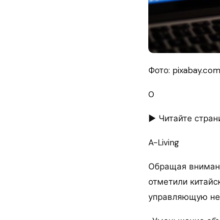
Фото: pixabay.co
0
► Читайте стран
A-Living
Обращая внимани
отметили китайск
управляющую нед