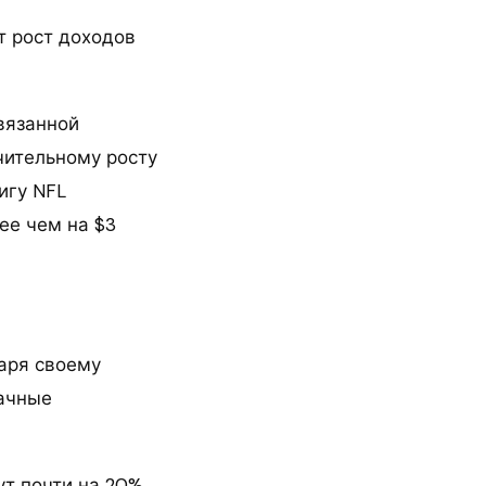
т рост доходов
вязанной
чительному росту
игу NFL
ее чем на $3
даря своему
лачные
т почти на 20%,