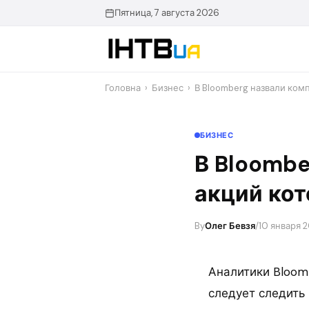
Перейти
Пятница, 7 августа 2026
до
контенту
Головна
›
Бизнес
›
В Bloomberg назвали ком
БИЗНЕС
В Bloombe
акций кот
By
Олег Бевзя
/
10 января 2
Аналитики Bloom
следует следить 