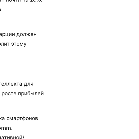
ю
мерции должен
олит этому
теллекта для
 росте прибылей
нка смартфонов
omm,
нативной/