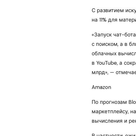
С развитием иск
на 11% для матер
«Запуск чат-бот
с поиском, а в 
облачных вычисле
в YouTube, а со
млрд», — отмечае
Amazon
По прогнозам Bl
маркетплейсу, н
вычисления и ре
В частности, ожи