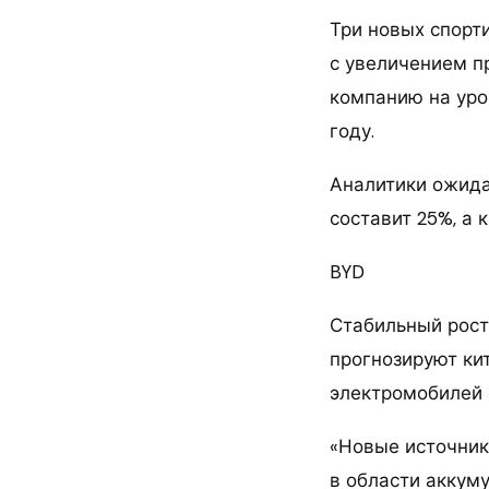
Три новых спорти
с увеличением п
компанию на уро
году.
Аналитики ожида
составит 25%, а 
BYD
Стабильный рост 
прогнозируют ки
электромобилей о
«Новые источник
в области аккум