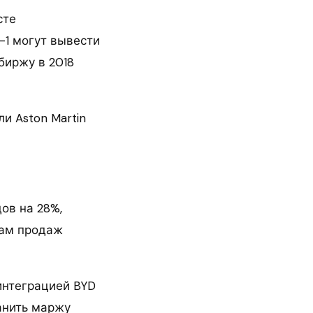
сте
-1 могут вывести
биржу в 2018
и Aston Martin
ов на 28%,
мам продаж
интеграцией BYD
анить маржу