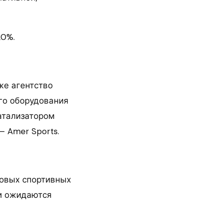
20%.
же агентство
го оборудования
катализатором
 Amer Sports.
совых спортивных
жи ожидаются