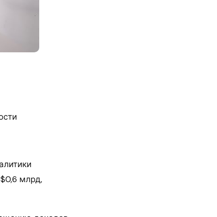
ости
алитики
$0,6 млрд,