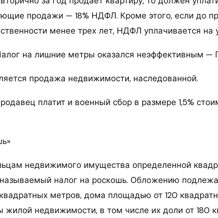
 вторично за год продает квартиру, то должен уплат
ующие продажи — 18% НДФЛ. Кроме этого, если до п
бственности менее трех лет, НДФЛ уплачивается на у
Налог на лишние метры оказался неэффективным —
яется продажа недвижимости, наследованной.
родавец платит и военный сбор в размере 1,5% стои
шь»
льцам недвижимого имущества определенной квад
 называемый налог на роскошь. Обложению подлежа
квадратных метров, дома площадью от 120 квадрат
ы жилой недвижимости, в том числе их доли от 180 