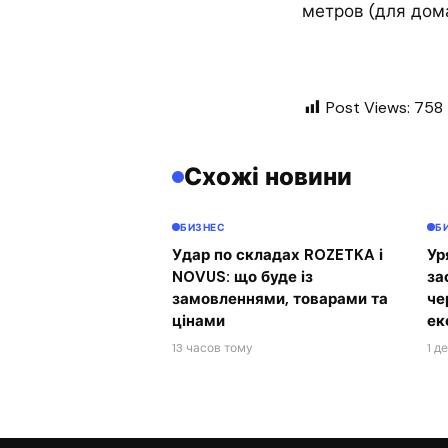
метров (для дома
Post Views:
758
Схожі новини
БИЗНЕС
Б
Удар по складах ROZETKA і
Ур
NOVUS: що буде із
за
замовленнями, товарами та
че
цінами
ек
13 часов тому
1 д