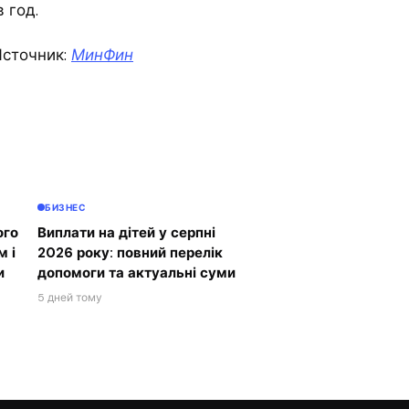
 год.
сточник:
МинФин
БИЗНЕС
ого
Виплати на дітей у серпні
м і
2026 року: повний перелік
и
допомоги та актуальні суми
5 дней тому