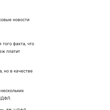
совые новости
 того факта, что
еж платит
, но в качестве
 нескольких
НДФЛ.