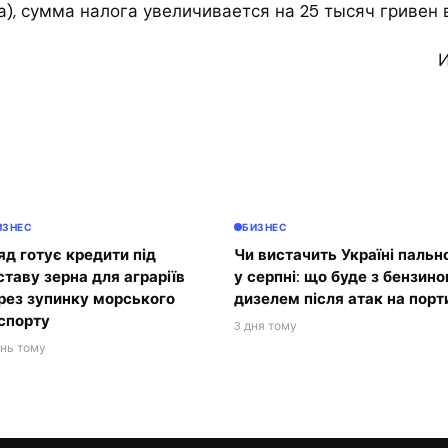
), сумма налога увеличивается на 25 тысяч гривен в
И
ИЗНЕС
БИЗНЕС
яд готує кредити під
Чи вистачить Україні пальн
ставу зерна для аграріїв
у серпні: що буде з бензино
рез зупинку морського
дизелем після атак на порт
спорту
3 дня тому
ень тому