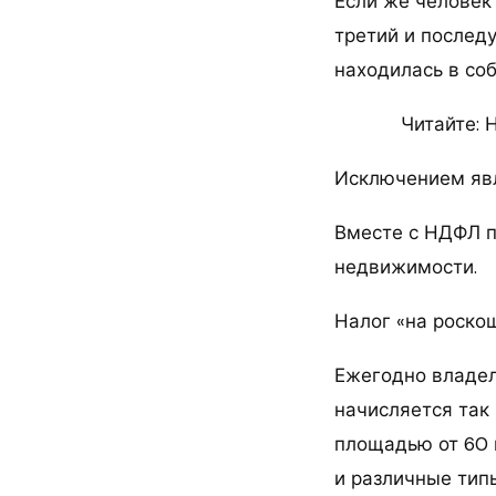
Если же человек
третий и послед
находилась в со
Читайте: 
Исключением явл
Вместе с НДФЛ п
недвижимости.
Налог «на роско
Ежегодно владе
начисляется так
площадью от 60 
и различные тип