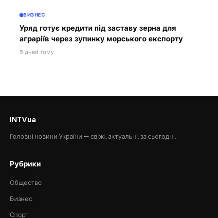
БИЗНЕС
Уряд готує кредити під заставу зерна для
аграріїв через зупинку морського експорту
5 дней тому
INTVua
Головні новини України — свіжі, актуальні, за сьогодні.
Рубрики
Общество
Бизнес
Спорт