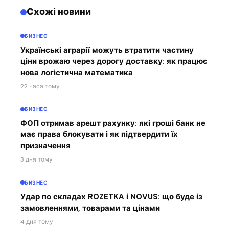
Схожі новини
БИЗНЕС
Українські аграрії можуть втратити частину
ціни врожаю через дорогу доставку: як працює
нова логістична математика
22 часа тому
БИЗНЕС
ФОП отримав арешт рахунку: які гроші банк не
має права блокувати і як підтвердити їх
призначення
3 дня тому
БИЗНЕС
Удар по складах ROZETKA і NOVUS: що буде із
замовленнями, товарами та цінами
4 дня тому