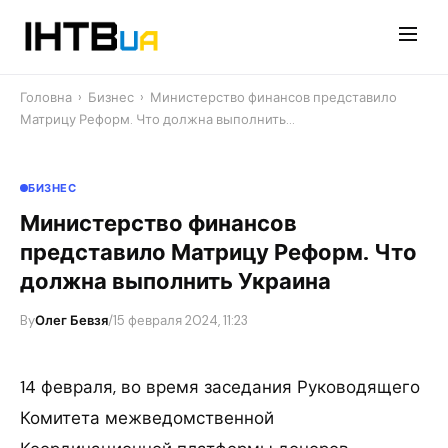
Перейти
до
контенту
Головна
›
Бизнес
›
Министерство финансов представило
Матрицу Реформ. Что должна выполнить…
БИЗНЕС
Министерство финансов
представило Матрицу Реформ. Что
должна выполнить Украина
By
Олег Бевзя
/
15 февраля 2024, 11:23
14 февраля, во время заседания Руководящего
Комитета межведомственной