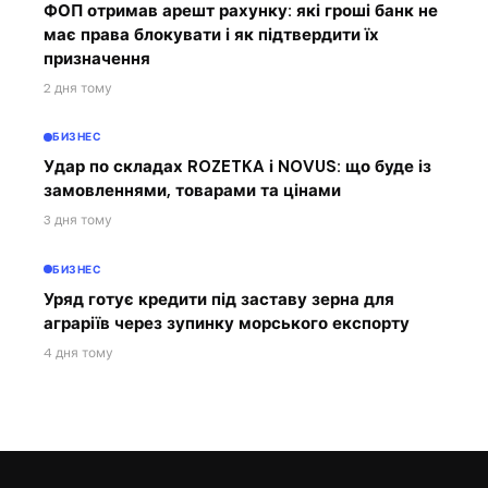
ФОП отримав арешт рахунку: які гроші банк не
має права блокувати і як підтвердити їх
призначення
2 дня тому
БИЗНЕС
Удар по складах ROZETKA і NOVUS: що буде із
замовленнями, товарами та цінами
3 дня тому
БИЗНЕС
Уряд готує кредити під заставу зерна для
аграріїв через зупинку морського експорту
4 дня тому