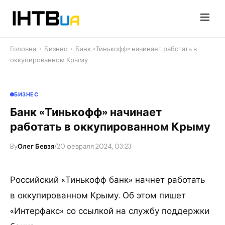
Перейти
до
контенту
Головна
›
Бизнес
›
Банк «Тинькофф» начинает работать в
оккупированном Крыму
БИЗНЕС
Банк «Тинькофф» начинает
работать в оккупированном Крыму
By
Олег Бевзя
/
20 февраля 2024, 03:23
Российский «Тинькофф банк» начнет работать
в оккупированном Крыму. Об этом пишет
«Интерфакс» со ссылкой на службу поддержки