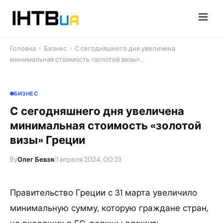
Перейти
до
контенту
Головна
›
Бизнес
›
С сегодняшнего дня увеличена
минимальная стоимость «золотой визы»…
БИЗНЕС
С сегодняшнего дня увеличена
минимальная стоимость «золотой
визы» Греции
By
Олег Бевзя
/
1 апреля 2024, 00:23
Правительство Греции с 31 марта увеличило
минимальную сумму, которую граждане стран,