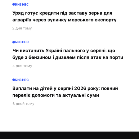
БИЗНЕС
Уряд готує кредити під заставу зерна для
аграріїв через зупинку морського експорту
2 дня тому
БИЗНЕС
Чи вистачить Україні пального у серпні: що
буде з бензином і дизелем після атак на порти
4 дня тому
БИЗНЕС
Виплати на дітей у серпні 2026 року: повний
перелік допомоги та актуальні суми
6 дней тому