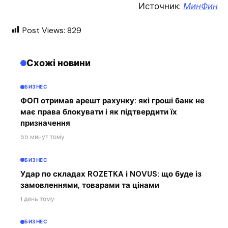
Источник:
МинФин
Post Views:
829
Схожі новини
БИЗНЕС
ФОП отримав арешт рахунку: які гроші банк не
має права блокувати і як підтвердити їх
призначення
55 минут тому
БИЗНЕС
Удар по складах ROZETKA і NOVUS: що буде із
замовленнями, товарами та цінами
1 день тому
БИЗНЕС