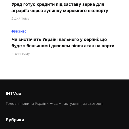
Уряд готує кредити під заставу зерна для
аграріїв через зупинку морського експорту
2 дня тому
БИЗНЕС
Чи вистачить Україні пального у серпні: що
буде з бензином і дизелем після атак на порти
4 дня тому
INTVua
Головні новини України — свіжі, актуальні, за сьогодні.
Рубрики