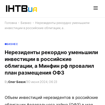
Перейти
до
контенту
Головна
›
Бизнес
›
Нерезиденты рекордно уменьшили
инвестиции в российские облигации, а…
БИЗНЕС
Нерезиденты рекордно уменьшили
инвестиции в российские
облигации, а Минфин рф провалил
план размещения ОФЗ
By
Олег Бевзя
/
30 июня 2024, 06:23
Объем инвестиций нерезидентов в российские
облигации федерального займа (ОФЗ) в мае