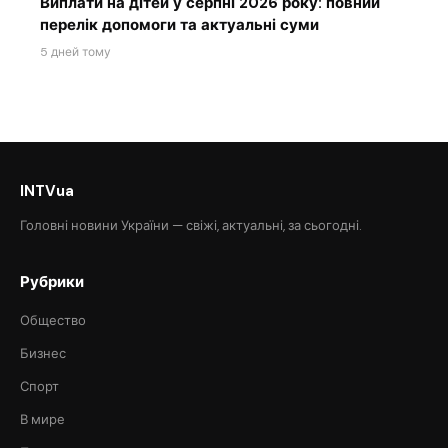
Виплати на дітей у серпні 2026 року: повний
перелік допомоги та актуальні суми
5 дней тому
INTVua
Головні новини України — свіжі, актуальні, за сьогодні.
Рубрики
Общество
Бизнес
Спорт
В мире