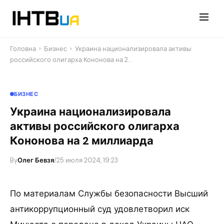
Перейти
до
контенту
Головна
›
Бизнес
›
Украина национализировала активы
российского олигарха Кононова на 2…
БИЗНЕС
Украина национализировала
активы российского олигарха
Кононова на 2 миллиарда
By
Олег Бевзя
/
25 июля 2024, 19:23
По материалам Службы безопасности Высший
антикоррупционный суд удовлетворил иск