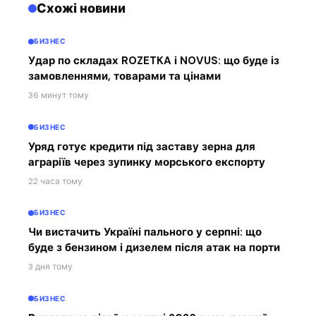
Схожі новини
БИЗНЕС
Удар по складах ROZETKA і NOVUS: що буде із
замовленнями, товарами та цінами
36 минут тому
БИЗНЕС
Уряд готує кредити під заставу зерна для
аграріїв через зупинку морського експорту
22 часа тому
БИЗНЕС
Чи вистачить Україні пального у серпні: що
буде з бензином і дизелем після атак на порти
3 дня тому
БИЗНЕС