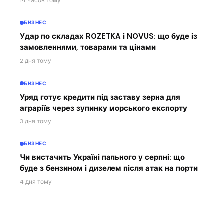
14 часов тому
БИЗНЕС
Удар по складах ROZETKA і NOVUS: що буде із
замовленнями, товарами та цінами
2 дня тому
БИЗНЕС
Уряд готує кредити під заставу зерна для
аграріїв через зупинку морського експорту
3 дня тому
БИЗНЕС
Чи вистачить Україні пального у серпні: що
буде з бензином і дизелем після атак на порти
4 дня тому