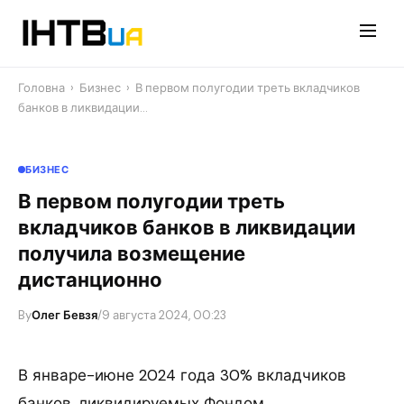
Перейти
до
контенту
Головна
›
Бизнес
›
В первом полугодии треть вкладчиков
банков в ликвидации…
БИЗНЕС
В первом полугодии треть
вкладчиков банков в ликвидации
получила возмещение
дистанционно
By
Олег Бевзя
/
9 августа 2024, 00:23
В январе-июне 2024 года 30% вкладчиков
банков, ликвидируемых Фондом