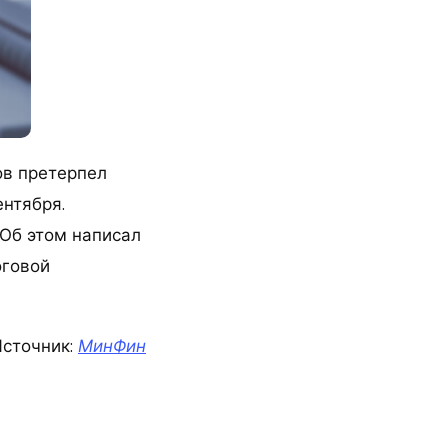
ов претерпел
ентября.
Об этом написал
оговой
сточник:
МинФин