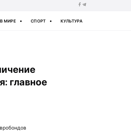
В МИРЕ
СПОРТ
КУЛЬТУРА
ничение
я: главное
евробондов