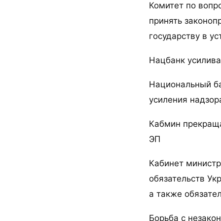
Комитет по вопр
принять законоп
государству в ус
Нацбанк усилива
Национальный ба
усиления надзор
Кабмин прекраща
ЭП
Кабинет министр
обязательств Ук
а также обязате
Борьба с незако