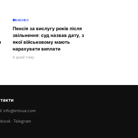
БИЗНЕС
Пенсія за вислугу років після
звільнення: суд назвав дату, з
и
якої військовому мають
нарахувати виплати
6 дней тому
такти
l: info@intvua.com
ebook
·
Telegram