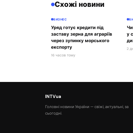
Схожі новини
БИЗНЕС
Б
Уряд готує кредити під
Чи
заставу зерна для аграріїв
у 
через зупинку морського
ди
експорту
2 д
16 часов тому
INTVua
Головні новини України — свіжі, актуальні, за
сьогодні.