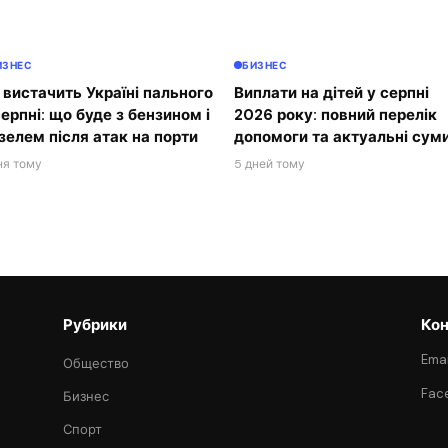
ИЗНЕС
БИЗНЕС
 вистачить Україні пального
Виплати на дітей у серпні
серпні: що буде з бензином і
2026 року: повний перелік
зелем після атак на порти
допомоги та актуальні сум
ня тому
5 дней тому
Рубрики
Кон
Emai
Общество
Fac
Бизнес
Спорт