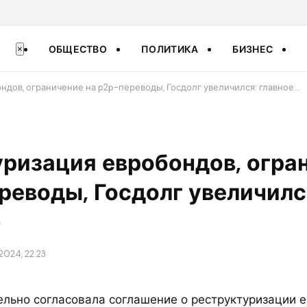
ОБЩЕСТВО
ПОЛИТИКА
БИЗНЕС
×
ндов, ограничение на p2p-переводы, Госдолг увеличился: главное…
ризация евробондов, огра
реводы, Госдолг увеличилс
ю
2024, 22:23
ельно согласовала соглашение о реструктуризации 