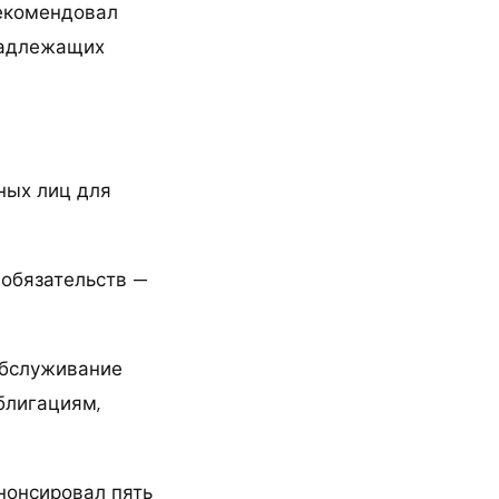
рекомендовал
надлежащих
ных лиц для
обязательств —
обслуживание
блигациям,
нонсировал пять