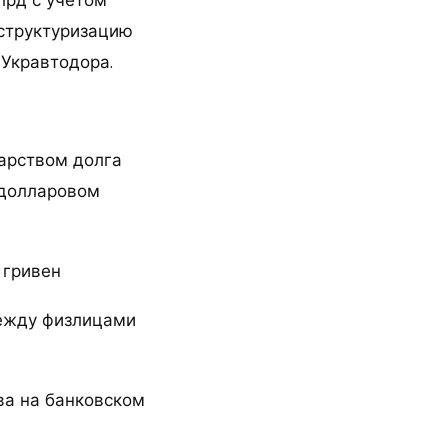
лрд с учетом
структуризацию
Укравтодора.
дарством долга
 долларовом
 гривен
между физлицами
ва на банковском