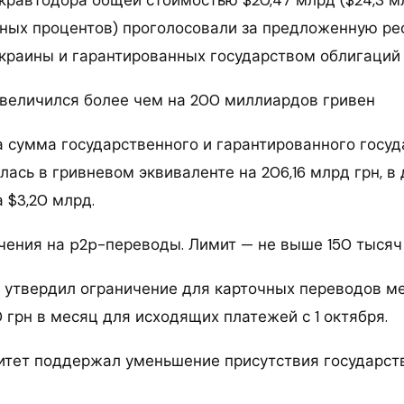
кравтодора общей стоимостью $20,47 млрд ($24,3 м
ных процентов) проголосовали за предложенную ре
краины и гарантированных государством облигаций 
увеличился более чем на 200 миллиардов гривен
а сумма государственного и гарантированного госу
лась в гривневом эквиваленте на 206,16 млрд грн, в
 $3,20 млрд.
чения на p2p-переводы. Лимит — не выше 150 тысяч
У утвердил ограничение для карточных переводов 
 грн в месяц для исходящих платежей с 1 октября.
тет поддержал уменьшение присутствия государст