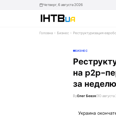
Перейти
Четверг, 6 августа 2026
до
контенту
Головна
›
Бизнес
›
Реструктуризация евробо
БИЗНЕС
Реструкту
на p2p-пе
за недел
By
Олег Бевзя
/
30 августа 
Украина окончат