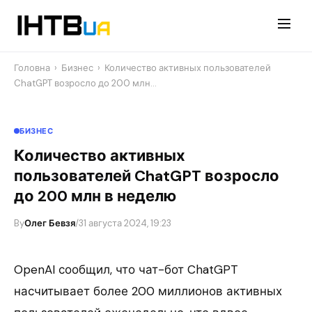
Перейти
до
контенту
Головна
›
Бизнес
›
Количество активных пользователей
ChatGPT возросло до 200 млн…
БИЗНЕС
Количество активных
пользователей ChatGPT возросло
до 200 млн в неделю
By
Олег Бевзя
/
31 августа 2024, 19:23
OpenAI сообщил, что чат-бот ChatGPT
насчитывает более 200 миллионов активных