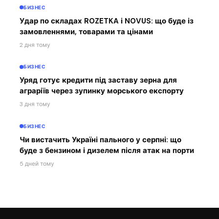
БИЗНЕС
Удар по складах ROZETKA і NOVUS: що буде із
замовленнями, товарами та цінами
2 дня тому
БИЗНЕС
Уряд готує кредити під заставу зерна для
аграріїв через зупинку морського експорту
3 дня тому
БИЗНЕС
Чи вистачить Україні пального у серпні: що
буде з бензином і дизелем після атак на порти
5 дней тому