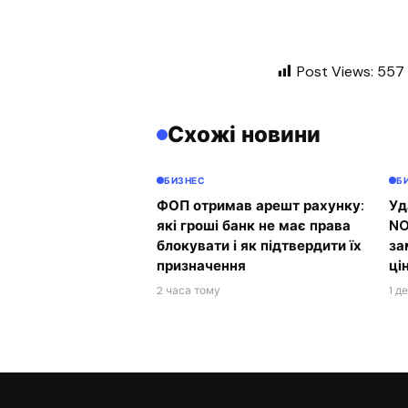
Post Views:
557
Схожі новини
БИЗНЕС
Б
ФОП отримав арешт рахунку:
Уд
які гроші банк не має права
NO
блокувати і як підтвердити їх
за
призначення
ці
2 часа тому
1 д