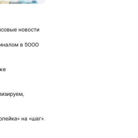
нсовые новости
миналом в 5000
оже
лизируем,
пейка» на «шаг».