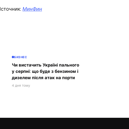
сточник:
МинФин
БИЗНЕС
Чи вистачить Україні пального
у серпні: що буде з бензином і
дизелем після атак на порти
4 дня тому