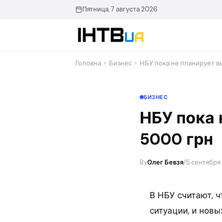
Перейти
Пятница, 7 августа 2026
до
контенту
Головна
›
Бизнес
›
НБУ пока не планирует в
БИЗНЕС
НБУ пока 
5000 грн
By
Олег Бевзя
/
5 сентября
В НБУ считают, 
ситуации, и нов