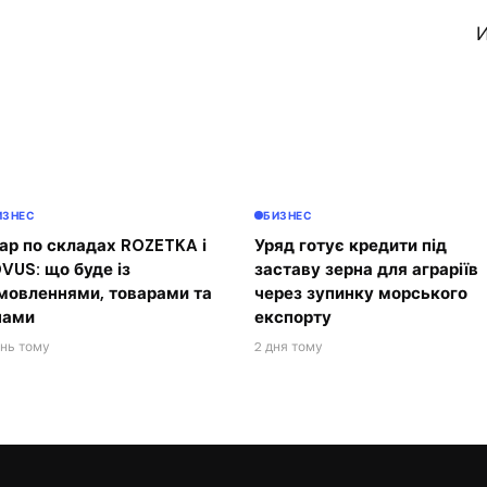
И
ИЗНЕС
БИЗНЕС
ар по складах ROZETKA і
Уряд готує кредити під
VUS: що буде із
заставу зерна для аграріїв
мовленнями, товарами та
через зупинку морського
нами
експорту
ень тому
2 дня тому