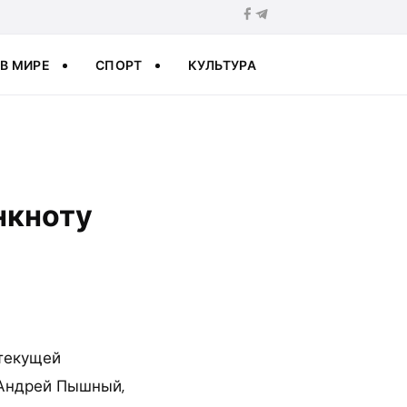
В МИРЕ
СПОРТ
КУЛЬТУРА
нкноту
текущей
 Андрей Пышный,