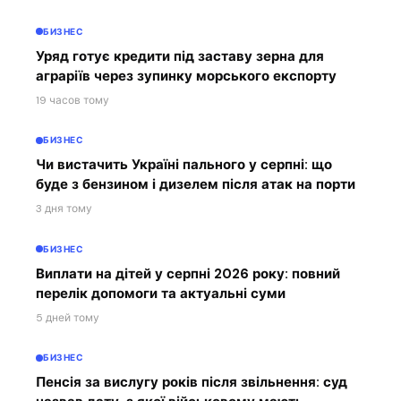
БИЗНЕС
Уряд готує кредити під заставу зерна для
аграріїв через зупинку морського експорту
19 часов тому
БИЗНЕС
Чи вистачить Україні пального у серпні: що
буде з бензином і дизелем після атак на порти
3 дня тому
БИЗНЕС
Виплати на дітей у серпні 2026 року: повний
перелік допомоги та актуальні суми
5 дней тому
БИЗНЕС
Пенсія за вислугу років після звільнення: суд