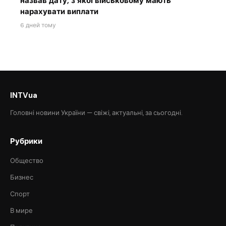
назвав дату, з якої військовому мають
нарахувати виплати
6 дней тому
INTVua
Головні новини України — свіжі, актуальні, за сьогодні.
Рубрики
Общество
Бизнес
Спорт
В мире