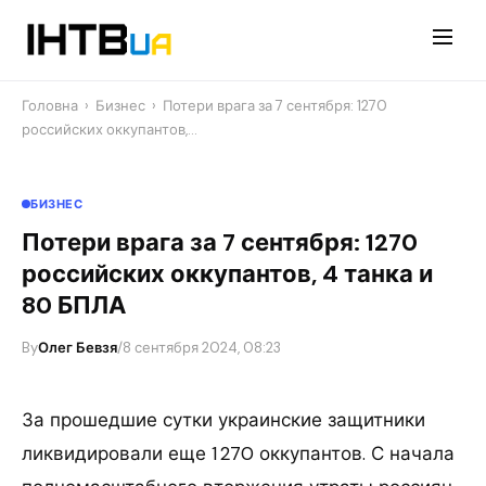
Перейти
до
контенту
Головна
›
Бизнес
›
Потери врага за 7 сентября: 1270
российских оккупантов,…
БИЗНЕС
Потери врага за 7 сентября: 1270
российских оккупантов, 4 танка и
80 БПЛА
By
Олег Бевзя
/
8 сентября 2024, 08:23
За прошедшие сутки украинские защитники
ликвидировали еще 1 270 оккупантов. С начала