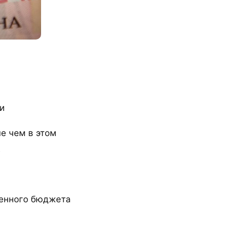
и
е чем в этом
.
венного бюджета