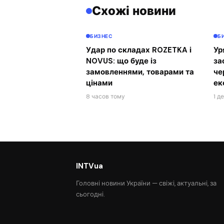
Схожі новини
БИЗНЕС
Б
Удар по складах ROZETKA і
Ур
NOVUS: що буде із
за
замовленнями, товарами та
че
цінами
ек
8 часов тому
1 д
INTVua
Головні новини України — свіжі, актуальні, за
сьогодні.