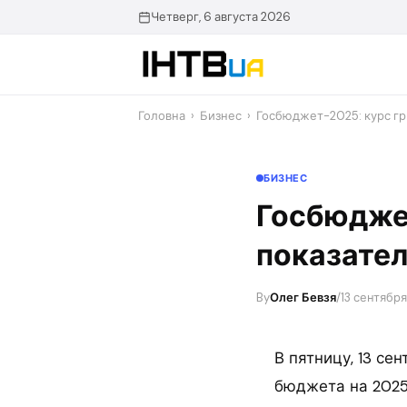
Перейти
Четверг, 6 августа 2026
до
контенту
Головна
›
Бизнес
›
Госбюджет-2025: курс гр
БИЗНЕС
Госбюджет
показате
By
Олег Бевзя
/
13 сентября
В пятницу, 13 се
бюджета на 2025