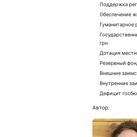
Поддержка реги
Обеспечение жи
Гуманитарное р
Государственн
грн.
Дотация местны
Резервный фонд:
Внешние заимст
Внутренние заи
Дефицит госбюд
Автор: