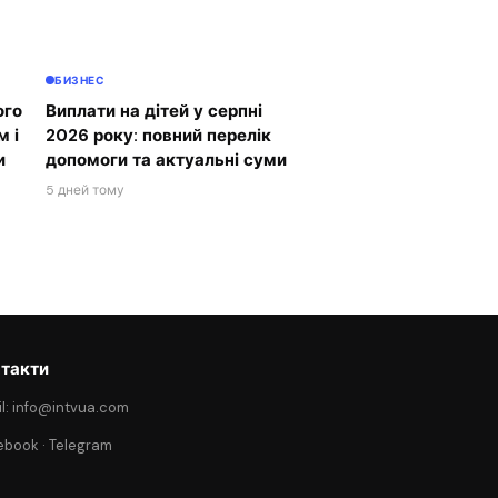
БИЗНЕС
ого
Виплати на дітей у серпні
м і
2026 року: повний перелік
и
допомоги та актуальні суми
5 дней тому
такти
l: info@intvua.com
ebook
·
Telegram