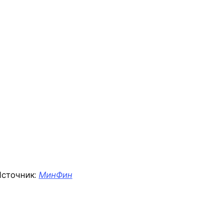
сточник:
МинФин