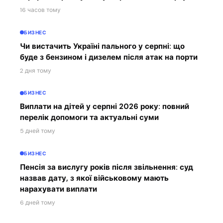
16 часов тому
БИЗНЕС
Чи вистачить Україні пального у серпні: що
буде з бензином і дизелем після атак на порти
2 дня тому
БИЗНЕС
Виплати на дітей у серпні 2026 року: повний
перелік допомоги та актуальні суми
5 дней тому
БИЗНЕС
Пенсія за вислугу років після звільнення: суд
назвав дату, з якої військовому мають
нарахувати виплати
6 дней тому