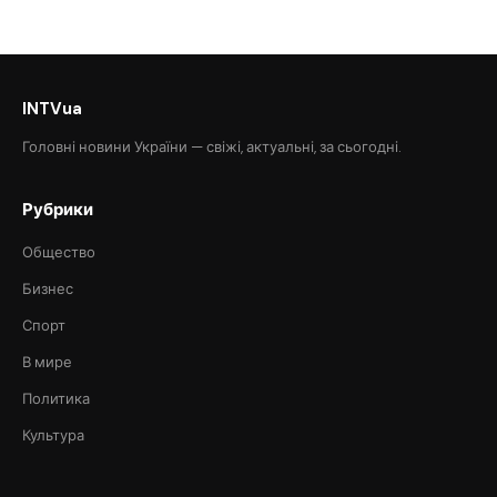
INTVua
Головні новини України — свіжі, актуальні, за сьогодні.
Рубрики
Общество
Бизнес
Спорт
В мире
Политика
Культура