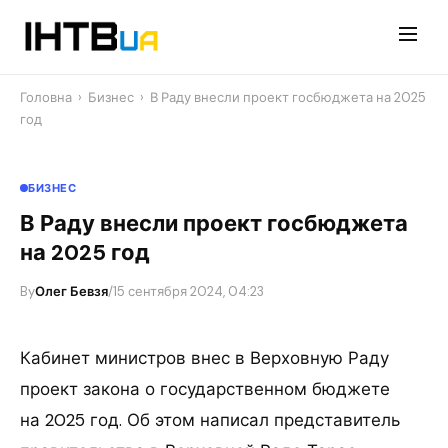
Перейти
до
контенту
Головна
›
Бизнес
›
В Раду внесли проект госбюджета на 2025
год
БИЗНЕС
В Раду внесли проект госбюджета
на 2025 год
By
Олег Бевзя
/
15 сентября 2024, 04:23
Кабинет министров внес в Верховную Раду
проект закона о государственном бюджете
на 2025 год. Об этом написал представитель