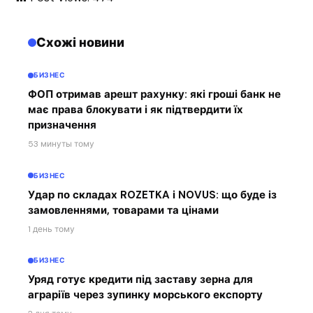
Схожі новини
БИЗНЕС
ФОП отримав арешт рахунку: які гроші банк не
має права блокувати і як підтвердити їх
призначення
53 минуты тому
БИЗНЕС
Удар по складах ROZETKA і NOVUS: що буде із
замовленнями, товарами та цінами
1 день тому
БИЗНЕС
Уряд готує кредити під заставу зерна для
аграріїв через зупинку морського експорту