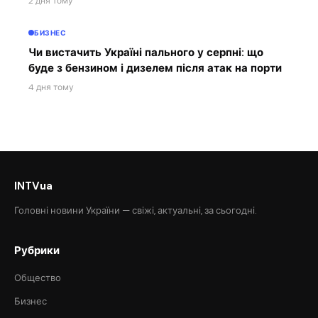
2 дня тому
БИЗНЕС
Чи вистачить Україні пального у серпні: що
буде з бензином і дизелем після атак на порти
4 дня тому
INTVua
Головні новини України — свіжі, актуальні, за сьогодні.
Рубрики
Общество
Бизнес