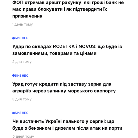
ФОП отримав арешт рахунку: які гроші банк не
має права блокувати і як підтвердити їх
призначення
1 день тому
БИЗНЕС
Удар по складах ROZETKA і NOVUS: що буде із
замовленнями, товарами та цінами
2 дня тому
БИЗНЕС
Уряд готує кредити під заставу зерна для
аграріїв через зупинку морського експорту
3 дня тому
БИЗНЕС
Чи вистачить Україні пального у серпні: що
буде з бензином і дизелем після атак на порти
5 дней тому