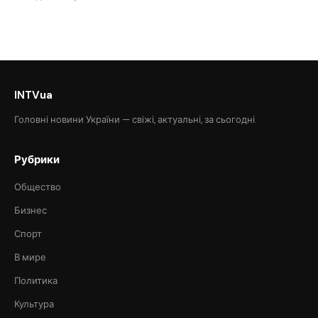
INTVua
Головні новини України — свіжі, актуальні, за сьогодні.
Рубрики
Общество
Бизнес
Спорт
В мире
Политика
Культура