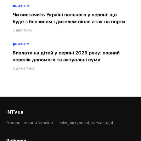
БИЗНЕС
Чи вистачить Україні пального у серпні: що
буде з бензином і дизелем після атак на порти
3 дня тому
БИЗНЕС
Виплати на дітей у серпні 2026 року: повний
перелік допомоги та актуальні суми
5 дней тому
INTVua
Головні новини України — свіжі, актуальні, за сьогодні.
Рубрики