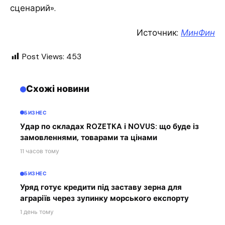
сценарий».
Источник:
МинФин
Post Views:
453
Схожі новини
БИЗНЕС
Удар по складах ROZETKA і NOVUS: що буде із
замовленнями, товарами та цінами
11 часов тому
БИЗНЕС
Уряд готує кредити під заставу зерна для
аграріїв через зупинку морського експорту
1 день тому