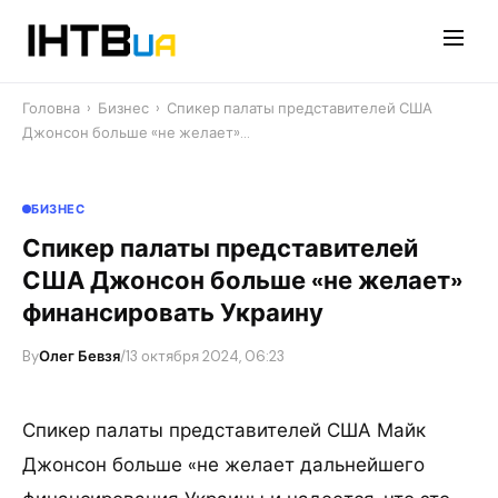
Перейти
до
контенту
Головна
›
Бизнес
›
Спикер палаты представителей США
Джонсон больше «не желает»…
БИЗНЕС
Спикер палаты представителей
США Джонсон больше «не желает»
финансировать Украину
By
Олег Бевзя
/
13 октября 2024, 06:23
Спикер палаты представителей США Майк
Джонсон больше «не желает дальнейшего