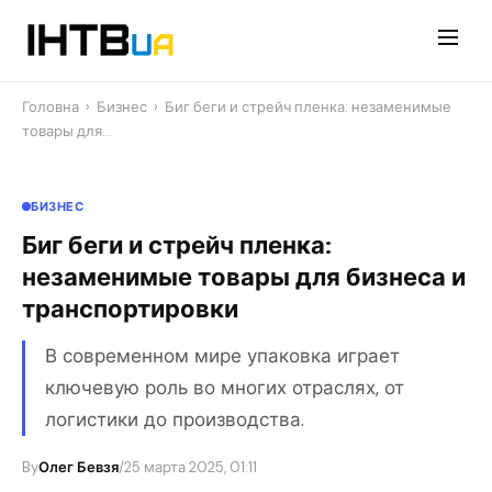
Перейти
до
контенту
Головна
›
Бизнес
›
Биг беги и стрейч пленка: незаменимые
товары для…
БИЗНЕС
Биг беги и стрейч пленка:
незаменимые товары для бизнеса и
транспортировки
В современном мире упаковка играет
ключевую роль во многих отраслях, от
логистики до производства.
By
Олег Бевзя
/
25 марта 2025, 01:11