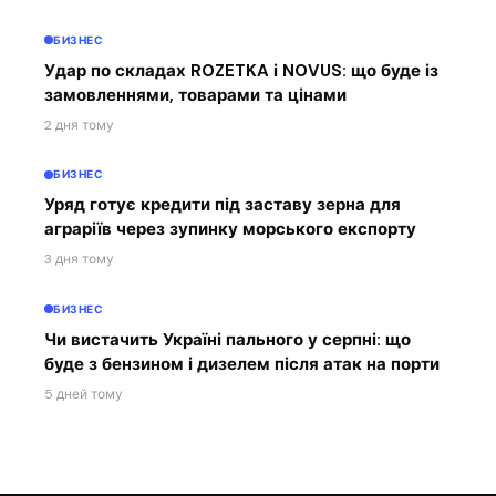
БИЗНЕС
Удар по складах ROZETKA і NOVUS: що буде із
замовленнями, товарами та цінами
2 дня тому
БИЗНЕС
Уряд готує кредити під заставу зерна для
аграріїв через зупинку морського експорту
3 дня тому
БИЗНЕС
Чи вистачить Україні пального у серпні: що
буде з бензином і дизелем після атак на порти
5 дней тому