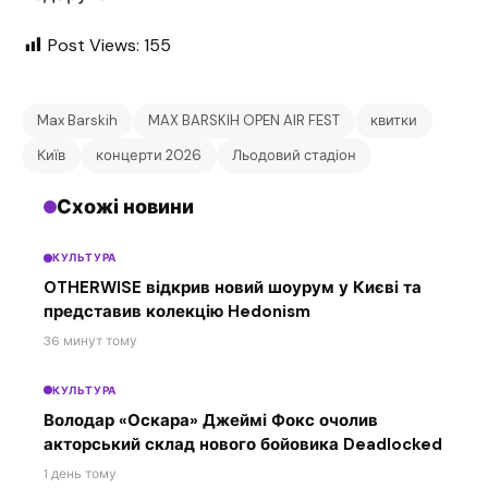
Post Views:
155
Max Barskih
MAX BARSKIH OPEN AIR FEST
квитки
Київ
концерти 2026
Льодовий стадіон
Схожі новини
КУЛЬТУРА
OTHERWISE відкрив новий шоурум у Києві та
представив колекцію Hedonism
36 минут тому
КУЛЬТУРА
Володар «Оскара» Джеймі Фокс очолив
акторський склад нового бойовика Deadlocked
1 день тому