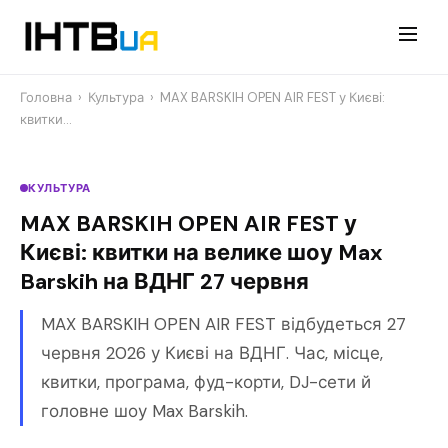
Перейти
до
контенту
Головна
›
Культура
›
MAX BARSKIH OPEN AIR FEST у Києві:
квитки…
КУЛЬТУРА
MAX BARSKIH OPEN AIR FEST у
Києві: квитки на велике шоу Max
Barskih на ВДНГ 27 червня
MAX BARSKIH OPEN AIR FEST відбудеться 27
червня 2026 у Києві на ВДНГ. Час, місце,
квитки, програма, фуд-корти, DJ-сети й
головне шоу Max Barskih.