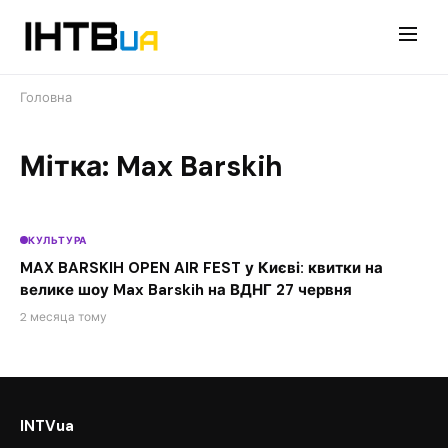
Перейти
до
контенту
Головна
Мітка: Max Barskih
КУЛЬТУРА
MAX BARSKIH OPEN AIR FEST у Києві: квитки на
велике шоу Max Barskih на ВДНГ 27 червня
2 месяца тому
INTVua