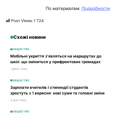
По материалам:
Подробности
Post Views:
1 724
Схожі новини
ОБЩЕСТВО
Мобільні укриття з’являться на маршрутах до
шкіл: що зміниться у прифронтових громадах
1 день тому
ОБЩЕСТВО
Зарплати вчителів і стипендії студентів
зростуть з 1 вересня: нові суми та головні зміни
3 дня тому
ОБЩЕСТВО