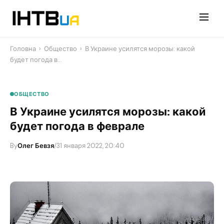
Перейти
до
контенту
Головна
›
Общество
›
В Украине усилятся морозы: какой
будет погода в…
ОБЩЕСТВО
В Украине усилятся морозы: какой
будет погода в феврале
By
Олег Бевзя
/
31 января 2022, 20:40