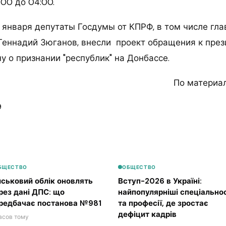
:00 до 04:00.
9 января депутаты Госдумы от КПРФ, в том числе гл
Геннадий Зюганов, внесли проект обращения к през
у о признании "республик" на Донбассе.
По материа
9
БЩЕСТВО
ОБЩЕСТВО
йськовий облік оновлять
Вступ-2026 в Україні:
рез дані ДПС: що
найпопулярніші спеціальнос
редбачає постанова №981
та професії, де зростає
дефіцит кадрів
асов тому