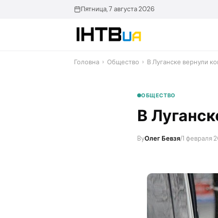
Перейти
Пятница, 7 августа 2026
до
контенту
Головна
›
Общество
›
В Луганске вернули к
ОБЩЕСТВО
В Луганск
By
Олег Бевзя
/
1 февраля 2