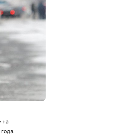
 на
 года.