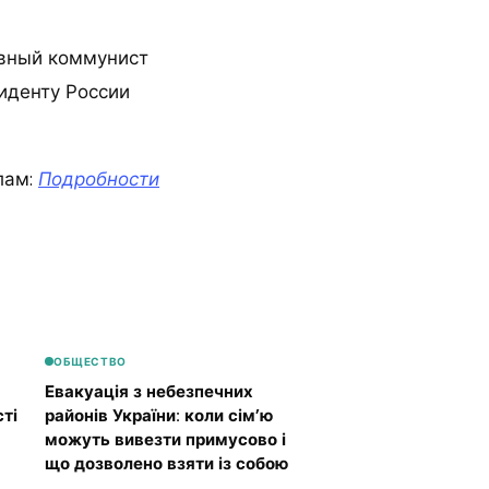
авный коммунист
иденту России
лам:
Подробности
ОБЩЕСТВО
Евакуація з небезпечних
ті
районів України: коли сім’ю
можуть вивезти примусово і
що дозволено взяти із собою