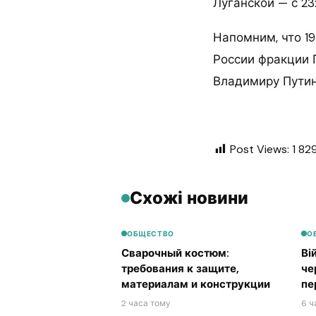
Луганской — с 23
Напомним, что 1
России фракции 
Владимиру Путин
Post Views:
1 82
Схожі новини
ОБЩЕСТВО
О
Сварочный костюм:
Ві
требования к защите,
че
материалам и конструкции
пе
2 часа тому
6 ч