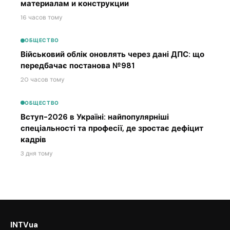
материалам и конструкции
16 часов тому
ОБЩЕСТВО
Військовий облік оновлять через дані ДПС: що
передбачає постанова №981
20 часов тому
ОБЩЕСТВО
Вступ-2026 в Україні: найпопулярніші
спеціальності та професії, де зростає дефіцит
кадрів
3 дня тому
INTVua