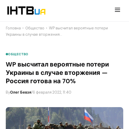
Перейти
до
контенту
Головна
›
Общество
›
​WP высчитал вероятные потери
Украины в случае вторжения…
ОБЩЕСТВО
​WP высчитал вероятные потери
Украины в случае вторжения —
Россия готова на 70%
By
Олег Бевзя
/
6 февраля 2022, 11:40